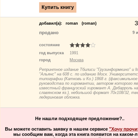
3
добавил(a):
roman
(roman)
продано
9 
состояние
год выпуска
1991
город
Москва
Репринтное издание Тбилиси "Грузинформкино" и 
"Альянс" на 608 с. по изданию Моск. Университетс
типографии (Катковъ и Ко.) 1868 г. (факсимильное
руководства по хиромантии, автором которого я
известный французский хиромант А. Дебарроль на
славянском яз.), небольшой формат 70х108/32, тв
ледериновая обложка.
Не нашли подходящее предложение?..
Вы можете оставить заявку в нашем сервисе
"Хочу прочи
мы сообщим вам, когда эта книга появится на каком-