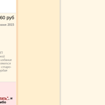
60
руб
июня 2015
МП
кой
 издание
вляется
 старо-
ердая
тать"
, и
либо