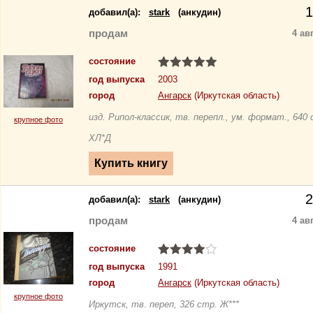
1
добавил(a):
stark
(анкудин)
продам
4 ав
состояние
год выпуска
2003
город
Ангарск
(Иркутская область)
изд. Рипол-классик, тв. перепл., ум. формат., 640 
крупное фото
ХЛ*Д
2
добавил(a):
stark
(анкудин)
продам
4 ав
состояние
год выпуска
1991
город
Ангарск
(Иркутская область)
крупное фото
Иркутск, тв. переп, 326 стр. Ж***