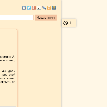
1
иромант А.
езусловно,
, мы дали
простотой
нимательно
аскрыть ее