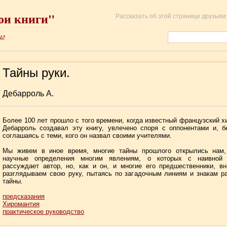
ои книги"
Рассказать об этой странице друзьям:
иг
Тайны руки.
Дебарроль А.
Более 100 лет прошло с того времени, когда известный французский х
Дебарроль создавал эту книгу, увлечено споря с оппонентами и, б
соглашаясь с теми, кого он назвал своими учителями.
Мы живем в иное время, многие тайны прошлого открылись нам
научные определения многим явлениям, о которых с наивной 
рассуждает автор, но, как и он, и многие его предшественники, в
разглядываем свою руку, пытаясь по загадочным линиям и знакам р
тайны.
предсказания
Хиромантия
практическое руководство