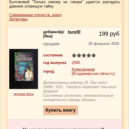
Булгаковой "Только никому не говори" удается разгадать
давнюю зловещую тайну.
Современные отечеств. книги
Детективы
добавил(a):
burg40
199
руб
(Яна)
продам
20 февраля 2026
состояние
год выпуска
2008
Александров
город
(Владимирская область)
Детективные романы М. Пан пресс
2008г. 512с. Твердый переплет обычный
формат
крупное фото
Состояние отличное, незначительные
потертости глянца обложки.