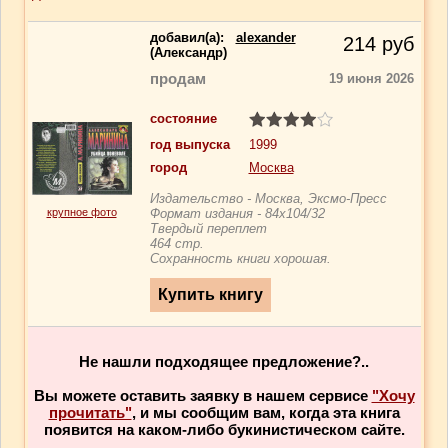
добавил(a):
alexander
214
руб
(Александр)
продам
19 июня 2026
состояние
год выпуска
1999
город
Москва
Издательство - Москва, Эксмо-Пресс
крупное фото
Формат издания - 84x104/32
Твердый переплет
464 стр.
Сохранность книги хорошая.
Не нашли подходящее предложение?..
Вы можете оставить заявку в нашем сервисе
"Хочу
прочитать"
, и мы сообщим вам, когда эта книга
появится на каком-либо букинистическом сайте.