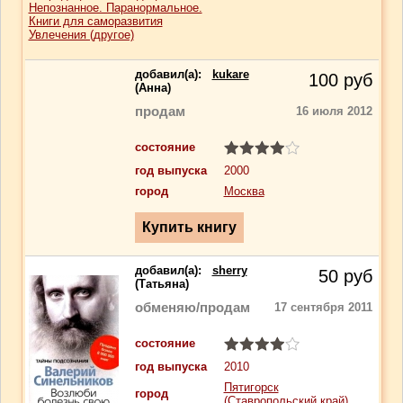
Непознанное. Паранормальное.
Книги для саморазвития
Увлечения (другое)
добавил(a):
kukare
100
руб
(Анна)
продам
16 июля 2012
состояние
год выпуска
2000
город
Москва
добавил(a):
sherry
50
руб
(Татьяна)
обменяю/продам
17 сентября 2011
состояние
год выпуска
2010
Пятигорск
город
(Ставропольский край)