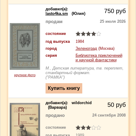
добавил(a):
750
руб
lasto4ka.sm
(Юлия)
продам
25 июля 2026
состояние
год выпуска
1984
город
Зеленоград
(Москва)
серия
Библиотека приключений
и научной фантастики
М., Детская литература, тв. переплет,
стандартный формат.
крупное фото
("РАМКА")
добавил(a):
wildorchid
50
руб
(Варвара)
продано
24 сентября 2008
состояние
год выпуска
1989