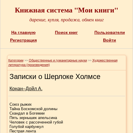
Книжная система "Мои книги"
дарение, купля, продажа, обмен книг
На главную
Поиск книг
Пользователи
Регистрация
Войти
Категории
>>
Общественные и гуманитарные науки
>>
Художественная
литература (произведения)
Записки о Шерлоке Холмсе
Конан–Дойл А.
Союз рыжих
Тайна Боскомской долины
Скандал в Богемии
Пять зернышек апельсина
Человек с рассеченной губой
Голубой карбункул
Пестрая лента