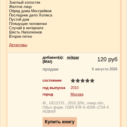
Знатный холостяк
Желтое лицо
Обряд дома Месгрейвов
Последнее дело Холмса
Пустой дом
Пляшущие человечки
Случай в интернате
Шесть Наполеонов
Второе пятно
Детективы
добавил(a):
mikpar
120
руб
(Mikl)
продам
6 августа 2026
состояние
год выпуска
2010
город
Москва
М., GELEOS., 2010,320с.,твер.обл.,
Обыч.форм. ISBN 978–5–8189–1724–5
НОВАЯ