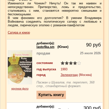
Изменился ли Чонкин? Ничуть! Он так же наивен и
непосредственен. Притворство, ложь и предательство,
сталкиваясь с ним, становятся невероятно смешными и
беспомощными.
В чем феномен его долголетия? В умении Владимира
Войновича соединять политическую сатиру с любовью к
людям, лирическую эпопею с романом-памфлетом
Сатира и юмор
добавил(a):
90
руб
lasto4ka.sm
(Юлия)
продам
25 июля 2026
состояние
год выпуска
1993
город
Зеленоград
(Москва)
Пасман и Шувалов, тв. переплет, 368
стр., стандартный формат.
крупное фото
добавил(a):
300
руб