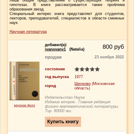
лишь общее представление о существующих теориях и
гипотезах. В книге рассматривается также проблема
образования звезд.
Специальный интерес книга представляет для студентов,
лекторов, преподавателей, специалистов в области смежных
наук.
Научная литература
добавил(a):
800
руб
ivanovanv1
(Natalia)
продам
23 ноября 2022
состояние
год выпуска
1977
Щелково
(Московская
город
область)
Издательство Наука
Издание второе.. Главная редакция
крупное фото
физико–математической литературы.
Тир. 80000 экз.