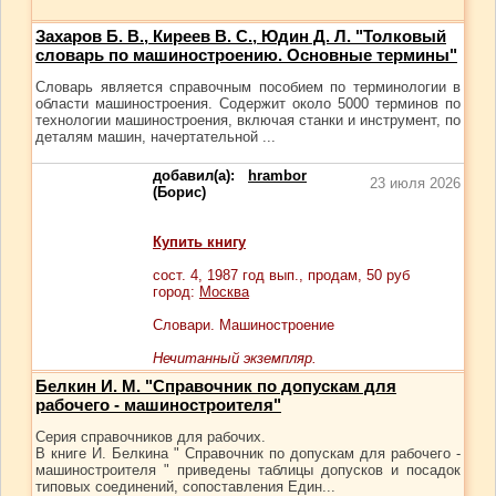
Захаров Б. В., Киреев В. С., Юдин Д. Л. "Толковый
словарь по машиностроению. Основные термины"
Словарь является справочным пособием по терминологии в
области машиностроения. Содержит около 5000 терминов по
технологии машиностроения, включая станки и инструмент, по
деталям машин, начертательной ...
добавил(а):
hrambor
23 июля 2026
(Борис)
Купить книгу
сост.
4
, 1987 год вып., продам,
50
руб
город:
Москва
Словари. Машиностроение
Нечитанный экземпляр.
Белкин И. М. "Справочник по допускам для
рабочего - машиностроителя"
Серия справочников для рабочих.
В книге И. Белкина " Справочник по допускам для рабочего -
машиностроителя " приведены таблицы допусков и посадок
типовых соединений, сопоставления Един...