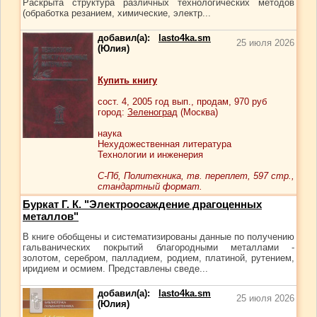
Раскрыта структура различных технологических методов
(обработка резанием, химические, электр...
добавил(а):
lasto4ka.sm
25 июля 2026
(Юлия)
Купить книгу
сост.
4
, 2005 год вып., продам,
970
руб
город:
Зеленоград
(Москва)
наука
Нехудожественная литература
Технологии и инженерия
С-Пб, Политехника, тв. переплет, 597 стр.,
стандартный формат.
Буркат Г. К. "Электроосаждение драгоценных
металлов"
В книге обобщены и систематизированы данные по получению
гальванических покрытий благородными металлами -
золотом, серебром, палладием, родием, платиной, рутением,
иридием и осмием. Представлены сведе...
добавил(а):
lasto4ka.sm
25 июля 2026
(Юлия)