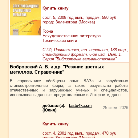
Купить книгу
сост.
5
, 2009 год вып., продам,
590
руб
город:
Зеленоград
(Москва)
Горна
Нехудожественная литература
Технические книги
С-Пб, Политехника, тв. переплет, 188 стр.,
стандартный формат, 6-ое изд., Вып. 1.
Серия "Библиотечка гальванотехника"
Бобровский А. В. и др. "Резание цветных
металлов. Справочник"
В справочнике обобщены опыт ВАЗа и зарубежных
станкостроительных фирм, а также результаты работы
отечественных и зарубежных ученых и специалистов,
использованы данные, представленные в Интернете, данн...
добавил(а):
lasto4ka.sm
25 июля 2026
(Юлия)
Купить книгу
сост.
4
, 2001 год вып., продам,
470
руб
город:
Зеленоград
(Москва)