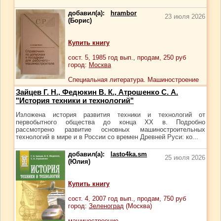
добавил(а):
hrambor
23 июля 2026
(Борис)
Купить книгу
сост.
5
, 1985 год вып., продам,
250
руб
город:
Москва
Специальная литература. Машиностроение
Зайцев Г. Н., Федюкин В. К., Атрошенко С. А.
"История техники и технологий"
Изложена история развития техники и технологий от
первобытного общества до конца XX в. Подробно
рассмотрено развитие основных машиностроительных
технологий в мире и в России со времен Древней Руси: ко...
добавил(а):
lasto4ka.sm
25 июля 2026
(Юлия)
Купить книгу
сост.
4
, 2007 год вып., продам,
750
руб
город:
Зеленоград
(Москва)
машиностроение