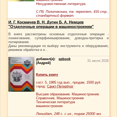
Нехудожественная литература
С-Пб, Политехника, тв. переплет, 416 стр.,
стандартный формат.
И. Г. Космачев В. Н. Дугин Б. А. Немцев
"Отделочные операции в машиностроении"
В книге рассмотрены основные отделочные операции -
хонингование, суперфиниширование, доводка-притирка и
полирование.
Даны рекомендации по выбору инструмента и оборудования,
режимов обработки и н...
добавил(а):
spbook
31 июля 2026
(Андрей)
Купить книгу
сост.
5
, 1985 год вып., продам,
1500
руб
город:
Санкт-Петербург
Высшее образование. Машиностроение
Справочник. Машиностроение
Техническая литература
машиностроение
Лениздат, 248 с. с ил., тираж 25000 экз.