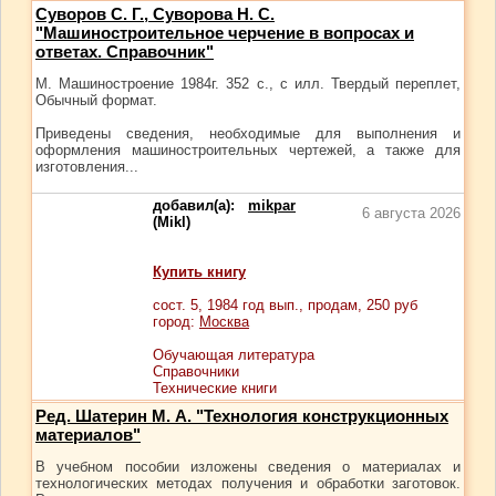
Суворов С. Г., Суворова Н. С.
"Машиностроительное черчение в вопросах и
ответах. Справочник"
М. Машиностроение 1984г. 352 с., с илл. Твердый переплет,
Обычный формат.
Приведены сведения, необходимые для выполнения и
оформления машиностроительных чертежей, а также для
изготовления...
добавил(а):
mikpar
6 августа 2026
(Mikl)
Купить книгу
сост.
5
, 1984 год вып., продам,
250
руб
город:
Москва
Обучающая литература
Справочники
Технические книги
Ред. Шатерин М. А. "Технология конструкционных
материалов"
В учебном пособии изложены сведения о материалах и
технологических методах получения и обработки заготовок.