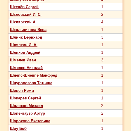
Шкенёв Сергей
1
Шкловский И. С.
2
Шклярский А.
4
Школьникова Вера
1
Шлинк Бернхард
3
Шляпкин И. А.
1
Шляхов Андрей
1
Шмелев Иван
3
Шмелев Николай
1
Шнепс-Шнеппе Манфред
1
Шнуровозова Татьяна
1
Шовен Реми
1
Шокарев Сергей
1
Шолохов Михаил
2
Шопенгауэр Артур
2
Шорохова Екатерина
1
Шоу Боб
1