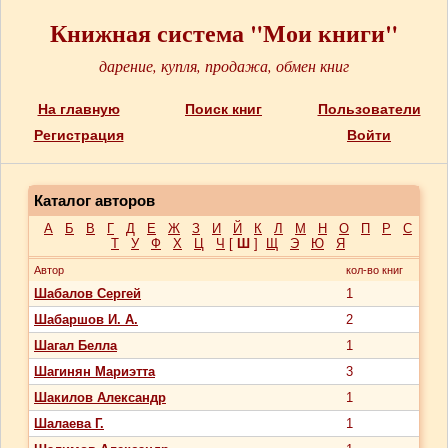
Книжная система "Мои книги"
дарение, купля, продажа, обмен книг
На главную
Поиск книг
Пользователи
Регистрация
Войти
Каталог авторов
А
Б
В
Г
Д
Е
Ж
З
И
Й
К
Л
М
Н
О
П
Р
С
Т
У
Ф
Х
Ц
Ч
[
Ш
]
Щ
Э
Ю
Я
Автор
кол-во книг
Шабалов Сергей
1
Шабаршов И. А.
2
Шагал Белла
1
Шагинян Мариэтта
3
Шакилов Александр
1
Шалаева Г.
1