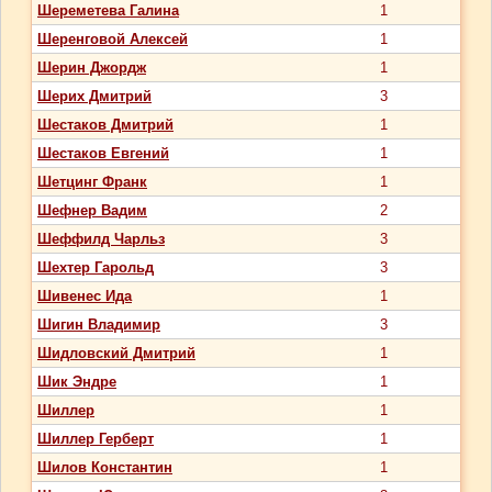
Шереметева Галина
1
Шеренговой Алексей
1
Шерин Джордж
1
Шерих Дмитрий
3
Шестаков Дмитрий
1
Шестаков Евгений
1
Шетцинг Франк
1
Шефнер Вадим
2
Шеффилд Чарльз
3
Шехтер Гарольд
3
Шивенес Ида
1
Шигин Владимир
3
Шидловский Дмитрий
1
Шик Эндре
1
Шиллер
1
Шиллер Герберт
1
Шилов Константин
1