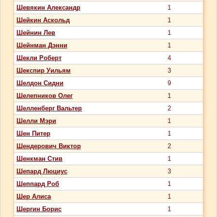
Шевякин Александр
1
Шейкин Аскольд
1
Шейнин Лев
1
Шейнман Дэнни
1
Шекли Роберт
4
Шекспир Уильям
3
Шелдон Сидни
9
Шелепников Олег
1
Шелленберг Вальтер
2
Шелли Мэри
1
Шен Питер
1
Шендерович Виктор
2
Шенкман Стив
1
Шепард Люциус
3
Шеппард Роб
1
Шер Алиса
1
Шергин Борис
1