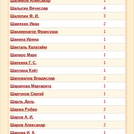
Шалимов Александр
1
Шалыгин Вячеслав
4
Шаляпин Ф. И.
3
Шамякин Иван
2
Шандернагор Франсуаза
1
Шанина Ирина
1
Шанталь Калатайю
1
Шапиро Марк
1
Шапкина Г. С.
1
Шапланд Кэйт
1
Шаповалов Владислав
2
Шарапова Маргарита
1
Шаргунов Сергей
1
Шарль Диль
1
Шарма Робин
2
Шаров А. И.
1
Шаров Александр
2
Шарова И. Х.
1