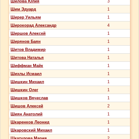
Шилова Юлия
3
Шим Эдуард
1
Ширер Уильям
1
Широкорад Александр
4
Ширшов Алексей
1
Ширянов Баян
1
Шитов Владимир
1
Шитова Наталья
1
Шиффман Майк
1
Шихлы Исмаил
1
Шишкин Михаил
1
Шишкин Олег
1
Шишков Вячеслав
1
Шишов Алексей
2
Шиян Анатолий
1
Шкаренков Леонид
1
Шкаровский Михаил
1
Шкатулова Мария
2