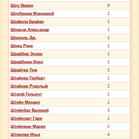
Шоу Ирвин
8
Шоубридж Мэриджой
1
Шофилд Брайан
1
Шпаков Александр
1
Шпигель Дж.
1
Шпиц Рене
1
Шрайбер Эллен
1
Шрайбман Ихил
1
Шрайтер Том
2
Штайнер Герберт
1
Штайнер Рудольф
2
Штапф Гельмут
1
Штейн Михаил
1
Штейнбах Валерий
3
Штейнгарт Гари
1
Штейнман Мария
2
Штемлер Илья
4