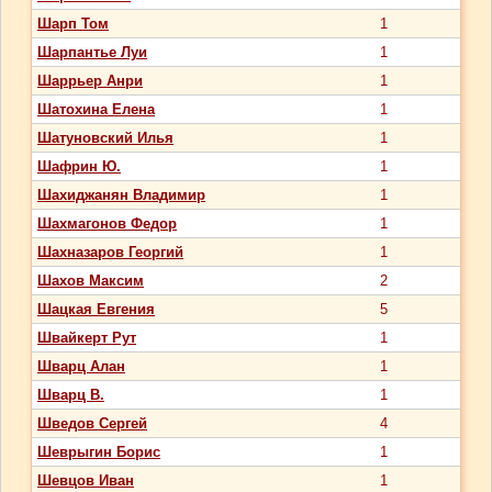
Шарп Том
1
Шарпантье Луи
1
Шаррьер Анри
1
Шатохина Елена
1
Шатуновский Илья
1
Шафрин Ю.
1
Шахиджанян Владимир
1
Шахмагонов Федор
1
Шахназаров Георгий
1
Шахов Максим
2
Шацкая Евгения
5
Швайкерт Рут
1
Шварц Алан
1
Шварц В.
1
Шведов Сергей
4
Шеврыгин Борис
1
Шевцов Иван
1