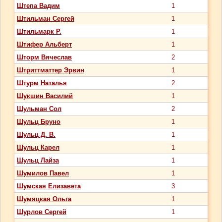
Штепа Вадим
1
Штильман Сергей
1
Штильмарк Р.
1
Штифер Альберт
1
Шторм Вячеслав
2
Штриттматтер Эрвин
1
Штурм Наталья
2
Шукшин Василий
1
Шульман Сол
2
Шульц Бруно
1
Шульц Д. В.
1
Шульц Карел
1
Шульц Лайза
1
Шумилов Павел
1
Шумская Елизавета
3
Шумяцкая Ольга
1
Шурлов Сергей
1