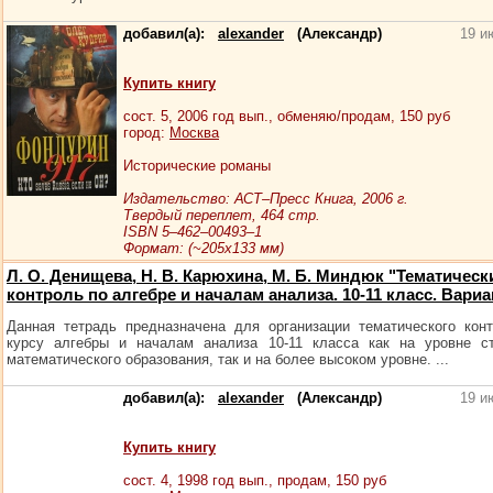
добавил(а):
alexander
(Александр)
19 и
Купить книгу
сост.
5
, 2006 год вып., обменяю/продам,
150
руб
город:
Москва
Исторические романы
Издательство: АСТ–Пресс Книга, 2006 г.
Твердый переплет, 464 стр.
ISBN 5–462–00493–1
Формат: (~205х133 мм)
Л. О. Денищева, Н. В. Карюхина, М. Б. Миндюк "Тематическ
контроль по алгебре и началам анализа. 10-11 класс. Вариан
Данная тетрадь предназначена для организации тематического кон
курсу алгебры и началам анализа 10-11 класса как на уровне с
математического образования, так и на более высоком уровне. ...
добавил(а):
alexander
(Александр)
19 и
Купить книгу
сост.
4
, 1998 год вып., продам,
150
руб