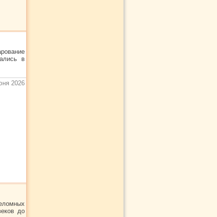
рование
ались в
юня 2026
еломных
веков до