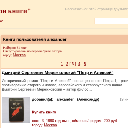
ои книги"
Рассказать об этой странице друзьям:
иг
Книги пользователя alexander
Найдено 71 книг
Отсортированы по первой букве автора.
Москва
город:
1
2
[
3
]
4
5
Дмитрий Сергеевич Мережковский "Петр и Алексей"
Исторический роман "Петр и Алексей" посвящен эпохе Петра I, траг
противоречию старого и нового, европейского и старорусского начал.
Дмитрий Сергеевич Мережковский – автор филос...
добавил(а):
alexander
(Александр)
19 и
Купить книгу
сост.
3
, 1990 год вып., обменяю/продам,
200
руб
город:
Москва