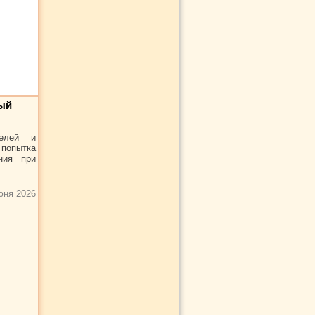
ный
телей и
попытка
ния при
юня 2026