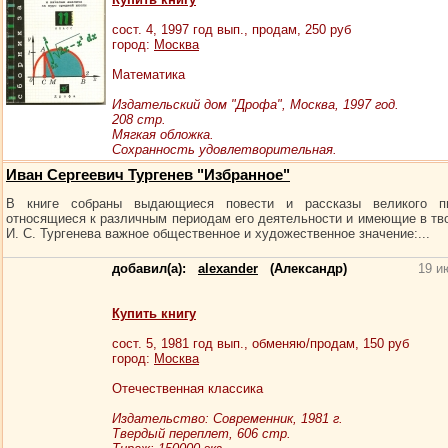
сост.
4
, 1997 год вып., продам,
250
руб
город:
Москва
Математика
Издательский дом "Дрофа", Москва, 1997 год.
208 стр.
Мягкая обложка.
Сохранность удовлетворительная.
Иван Сергеевич Тургенев "Избранное"
В книге собраны выдающиеся повести и рассказы великого пи
относящиеся к различным периодам его деятельности и имеющие в тв
И. С. Тургенева важное общественное и художественное значение:...
добавил(а):
alexander
(Александр)
19 и
Купить книгу
сост.
5
, 1981 год вып., обменяю/продам,
150
руб
город:
Москва
Отечественная классика
Издательство: Современник, 1981 г.
Твердый переплет, 606 стр.