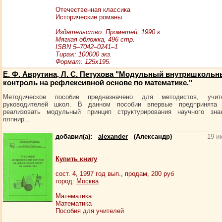
Отечественная классика
Исторические романы
Издательство: Прометей, 1990 г.
Мягкая обложка, 496 стр.
ISBN 5–7042–0241–1
Тираж: 100000 экз.
Формат: 125x195.
Е. Ф. Аврутина, Л. С. Петухова "Модульный внутришколь
контроль на рефлексивной основе по математике."
Методическое пособие предназначено для методистов, учи
руководителей школ. В данном пособии впервые предпринята 
реализовать модульный принцип структурирования научного зна
плпнир...
добавил(а):
alexander
(Александр)
19 и
Купить книгу
сост.
4
, 1997 год вып., продам,
200
руб
город:
Москва
Математика
Математика
Пособия для учителей