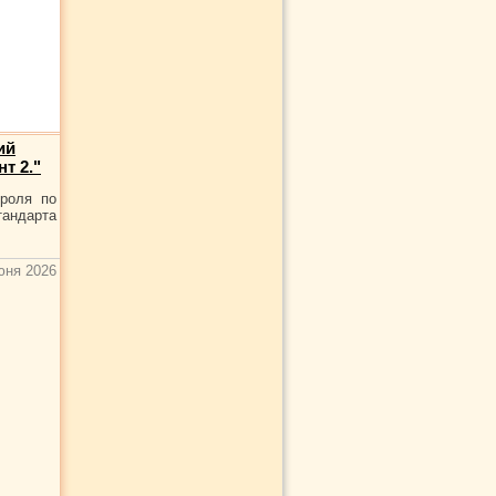
ий
т 2."
троля по
тандарта
юня 2026