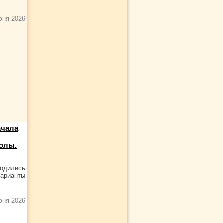
юня 2026
ачала
колы.
водились
варианты
юня 2026