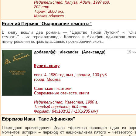
Издательство: Калуга, Адэль, 1997 год.
202 стр.
Тираж: 2000 экз.
Мягкая обложка.
Евгений Пермяк "Очарование темноты"
В книгу вошли два романа — "Царство Тихой Лутони" и "Оча
темноты"— их герои-антиподы Колесов и Акинфин одинаково оказ
плену решения острых классовых противоречий экон...
добавил(а):
alexander
(Александр)
19 и
Купить книгу
сост.
4
, 1980 год вып., продам,
100
руб
город:
Москва
Советские писатели
Современные отечеств. книги
Издательство: Известия, 1980 г.
Твердый переплет, 604 стр.
Формат: 84x108/32 (~130х205 мм)
Ефремов Иван "Таис Афинская"
Последнее произведение Ивана Ефремова освещает один из пер
моментов истории – переход от национализма пятого – четвертого 