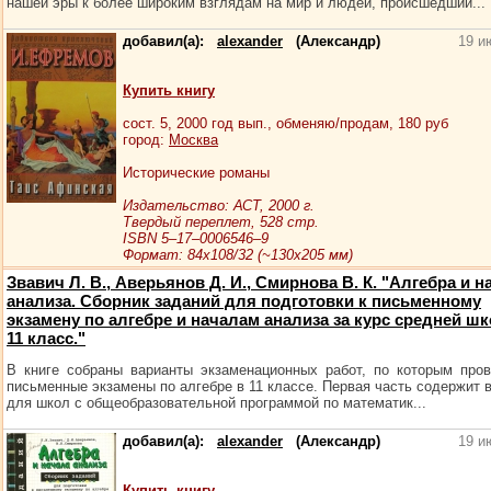
нашей эры к более широким взглядам на мир и людей, происшедший...
добавил(а):
alexander
(Александр)
19 и
Купить книгу
сост.
5
, 2000 год вып., обменяю/продам,
180
руб
город:
Москва
Исторические романы
Издательство: АСТ, 2000 г.
Твердый переплет, 528 стр.
ISBN 5–17–0006546–9
Формат: 84x108/32 (~130х205 мм)
Звавич Л. В., Аверьянов Д. И., Смирнова В. К. "Алгебра и н
анализа. Сборник заданий для подготовки к письменному
экзамену по алгебре и началам анализа за курс средней ш
11 класс."
В книге собраны варианты экзаменационных работ, по которым про
письменные экзамены по алгебре в 11 классе. Первая часть содержит 
для школ с общеобразовательной программой по математик...
добавил(а):
alexander
(Александр)
19 и
Купить книгу