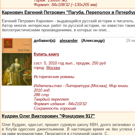
Тираж: 150000 экз.
Формат: 84x108/32 (~130х205 мм)
Карнович Евгений Петрович "Пагуба. Переполох в Петербур
Евгений Петрович Карнович - выдающийся русский историк и писатель.
Автор многих интересных работ по русской истории, он известен такж
беллетристическими произведениями, в которых он опис...
добавил(а):
alexander
(Александр)
19 и
Купить книгу
сост.
5
, 2010 год вып., продам,
250
руб
город:
Москва
Исторические романы
Издательство - Литература (Москва), Мир книги.
2010 год.
288 стр.
Твердый переплет.
Формат издания - 84x210/32
Сохранность хорошая.
Кудрин Олег Викторович "Фондурин 917"
Олег Кудрин, одессит, прошел суровую школу КВН, долго затачивал с
в Клубе одесских джентльменов. В настоящее время не без успеха 
на ниве журналистики. Печатается в столичной газете. С...