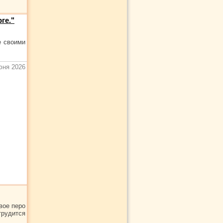
ге."
е своими
юня 2026
вое перо
трудится