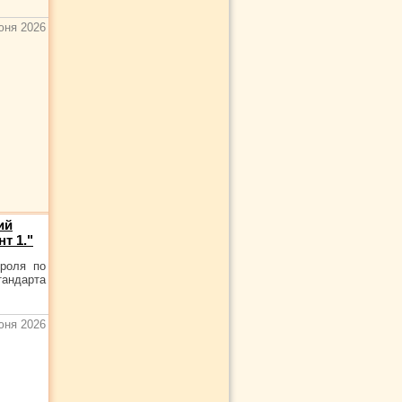
юня 2026
ий
т 1."
троля по
тандарта
юня 2026