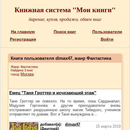
Книжная система "Мои книги"
дарение, купля, продажа, обмен книг
На главную
Поиск книг
Пользователи
Регистрация
Войти
Книги пользователя dimax47, жанр Фантастика
Жанр: Фантастика
Найдено 3 книг
Москва
город:
Емец "Таня Гроттер и исчезающий этаж"
Тане Гроттер не повезло. На то время, пока Сарданапал,
Медузия Горгонова и другие преподаватели вновь
отстраивают разрушенную школу магии Тибидохс, учеников
отправляют по домам. Вот и Таня вынуждена в...
добавил(а):
dimax47
15 марта 2019
(Дмитрий)