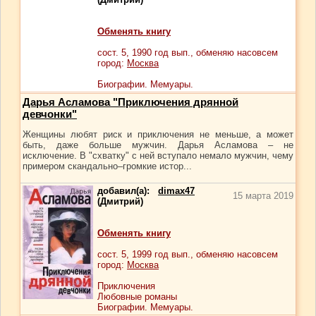
Обменять книгу
сост.
5
, 1990 год вып., обменяю насовсем
город:
Москва
Биографии. Мемуары.
Дарья Асламова "Приключения дрянной
девчонки"
Женщины любят риск и приключения не меньше, а может
быть, даже больше мужчин. Дарья Асламова – не
исключение. В "схватку" с ней вступало немало мужчин, чему
примером скандально–громкие истор...
добавил(а):
dimax47
15 марта 2019
(Дмитрий)
Обменять книгу
сост.
5
, 1999 год вып., обменяю насовсем
город:
Москва
Приключения
Любовные романы
Биографии. Мемуары.