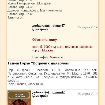
Ирина Понаровская. Моя дочь
Статья, стр. 24-36
Долорес Кондрашова. Мы - чемпионы!
Статья, стр. 37-46
Татьяна Б...
добавил(а):
dimax47
15 марта 2019
(Дмитрий)
Обменять книгу
сост.
5
, 1999 год вып., обменяю насовсем
город:
Москва
Биографии. Мемуары.
Тазиев Гарун "Встречи с дьяволом"
Пер. с франц. Послесл. Е. К. Мархинина. XX век:
Путешествия. Открытия. Исследования. М.: Мысль 1976г. 382
с. с карт.; 12 л. ил. Твердый с суперобложкой. Обычный
формат.
Гарун Тазиев, известный ...
добавил(а):
dimax47
15 марта 2019
(Дмитрий)