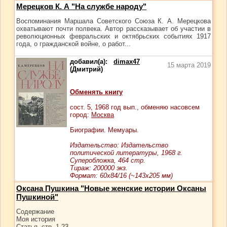
Мерецков К. А "На службе народу"
Воспоминания Маршала Советского Союза К. А. Мерецкова
охватывают почти полвека. Автор рассказывает об участии в
революционных февральских и октябрьских событиях 1917
года, о гражданской войне, о работ...
добавил(а):
dimax47
15 марта 2019
(Дмитрий)
Обменять книгу
сост.
5
, 1968 год вып., обменяю насовсем
город:
Москва
Биографии. Мемуары.
Издательство: Издательство
политической литературы, 1968 г.
Суперобложка, 464 стр.
Тираж: 200000 экз.
Формат: 60x84/16 (~143х205 мм)
Оксана Пушкина "Новые женские истории Оксаны
Пушкиной"
Содержание
Моя история
Статья, стр. 1-23