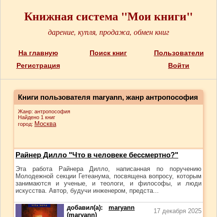
Книжная система "Мои книги"
дарение, купля, продажа, обмен книг
На главную
Поиск книг
Пользователи
Регистрация
Войти
Книги пользователя maryann, жанр антропософия
Жанр: антропософия
Найдено 1 книг
Москва
город:
Райнер Дилло "Что в человеке бессмертно?"
Эта работа Райнера Дилло, написанная по поручению
Молодежной секции Гетеанума, посвящена вопросу, которым
занимаются и ученые, и теологи, и философы, и люди
искусства. Автор, будучи инженером, предста...
добавил(а):
maryann
17 декабря 2025
(maryann)