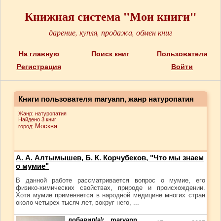
Книжная система "Мои книги"
дарение, купля, продажа, обмен книг
На главную
Поиск книг
Пользователи
Регистрация
Войти
Книги пользователя maryann, жанр натуропатия
Жанр: натуропатия
Найдено 3 книг
Москва
город:
А. А. Алтымышев, Б. К. Корчубеков, "Что мы знаем
о мумие"
В данной работе рассматривается вопрос о мумие, его
физико-химических свойствах, природе и происхождении.
Хотя мумие применяется в народной медицине многих стран
около четырех тысяч лет, вокруг него, ...
добавил(а):
maryann