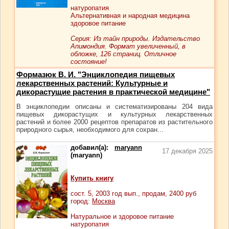
натуропатия
Альтернативная и народная медицина
здоровое питание
Серия: Из тайн природы. Издательство
Апимондия. Формат увеличенный, в
обложке, 126 страниц. Отличное
состояние!
Формазюк В. И. "Энциклопедия пищевых
лекарственных растений: Культурные и
дикорастущие растения в практической медицине"
В энциклопедии описаны и систематизированы 204 вида
пищевых дикорастущих и культурных лекарственных
растений и более 2000 рецептов препаратов из растительного
природного сырья, необходимого для сохран...
добавил(а):
maryann
17 декабря 2025
(maryann)
Купить книгу
сост.
5
, 2003 год вып., продам,
2400
руб
город:
Москва
Натуральное и здоровое питание
натуропатия