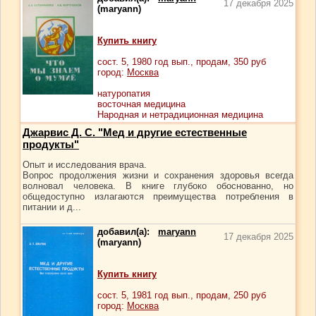
17 декабря 2025
(maryann)
Купить книгу
сост.
5
, 1980 год вып., продам,
350
руб
город:
Москва
натуропатия
восточная медицина
Народная и нетрадиционная медицина
Джарвис Д. С. "Мед и другие естественные
продукты"
Опыт и исследования врача.
Вопрос продолжения жизни и сохранения здоровья всегда
волновал человека. В книге глубоко обоснованно, но
общедоступно излагаются преимущества потребления в
питании и д...
добавил(а):
maryann
17 декабря 2025
(maryann)
Купить книгу
сост.
5
, 1981 год вып., продам,
250
руб
город:
Москва