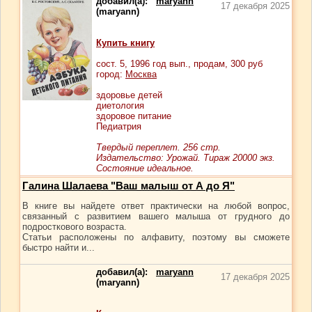
добавил(а):
maryann
17 декабря 2025
(maryann)
Купить книгу
сост.
5
, 1996 год вып., продам,
300
руб
город:
Москва
здоровье детей
диетология
здоровое питание
Педиатрия
Твердый переплет. 256 стр.
Издательство: Урожай. Тираж 20000 экз.
Состояние идеальное.
Галина Шалаева "Ваш малыш от А до Я"
В книге вы найдете ответ практически на любой вопрос,
связанный с развитием вашего малыша от грудного до
подросткового возраста.
Статьи расположены по алфавиту, поэтому вы сможете
быстро найти и...
добавил(а):
maryann
17 декабря 2025
(maryann)