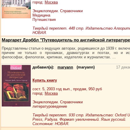
город:
Москва
Энциклопедии. Справочники
Медицина
Путешествия
Твердый переплет. 448 стр. Издательство Алгорит
НОВАЯ.
Маргарет Дрэббл "Путеводитель по английской литературе
Представлены статьи о ведущих авторах, родившихся до 1939 г. включ
причем не только о прозаиках, драматургах и поэтах, но и ист
философах, филологах, критиках, издателях и журналистах. ...
добавил(а):
maryann
(maryann)
17 дека
Купить книгу
сост.
5
, 2003 год вып., продам,
950
руб
город:
Москва
Энциклопедии. Справочники
литературоведение
Твердый переплет. 930 стр. Издательство: Oxford Un
Press, Радуга. Формат увеличенный. Язык русский.
Состояние: НОВАЯ.