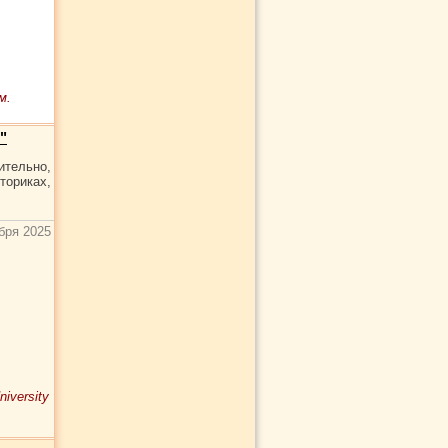
м.
"
ительно,
ориках,
бря 2025
iversity