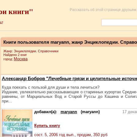
ои книги"
Рассказать об этой странице друзьям:
иг
Книги пользователя maryann, жанр Энциклопедии. Справ
Жанр: Энциклопедии. Справочники
Найдено 2 книг
Москва
город:
Александр Бобров "Лечебные грязи и целительные источ
Куда поехать с пользой для души и тела лечиться?
Издание, увлекательно рассказывающее о старинных курортах Средне
равнины, от Марциальных Вод и Старой Руссы до Кашина и Солиг
при...
добавил(а):
maryann
(maryann)
17 дека
Купить книгу
сост.
5
, 2006 год вып., продам,
350
руб