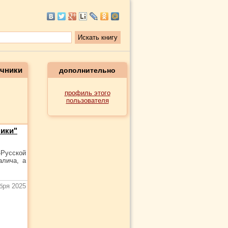
очники
дополнительно
профиль этого
пользователя
ники"
-Русской
алича, а
бря 2025