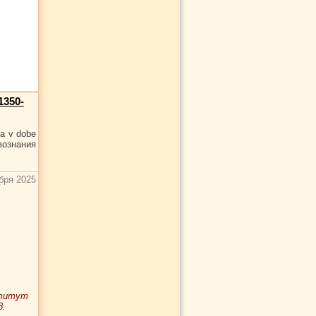
1350-
a v dobe
твознания
бря 2025
ститут
8.