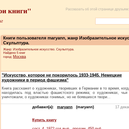
ои книги"
Рассказать об этой странице друзьям:
иг
Книги пользователя maryann, жанр Изобразительное искус
Скульптура.
Жанр: Изобразительное искусство. Скульптура.
Найдено 5 книг
Москва
город:
"Искусство, которое не покорилось 1933-1945. Немецкие
художники в период фашизма"
Книга расскажет о художниках, творивших в Германии в то время, когд
находилась под властью фашистского режима; о художниках, чьи
уничтожали, о художниках гонимых, но не боявшихся твори...
добавил(а):
maryann
(maryann)
17 дека
Купить книгу
сост.
4
, 1972 год вып., продам,
450
руб