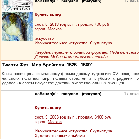
добавил(а):
maryann
(maryann)
17 дека
Купить книгу
сост.
5
, 2013 год вып., продам,
400
руб
город:
Москва
искусство
Изобразительное искусство. Скульптура.
Твердый переплет, большой формат. Издательство
Директ-Медиа Комсомольская правда.
Тимоти Фут "Мир Брейгеля. 1525 - 1569"
Книга посвящена гениальному фламандскому художнику XVI века, со
на своих полотнах мир, полный страстей и глубоких страданий. 
удалось в своем искусстве достичь высот глобальных обобщен...
добавил(а):
maryann
(maryann)
17 дека
Купить книгу
сост.
5
, 2003 год вып., продам,
3400
руб
город:
Москва
Изобразительное искусство. Скульптура.
Художественные альбомы