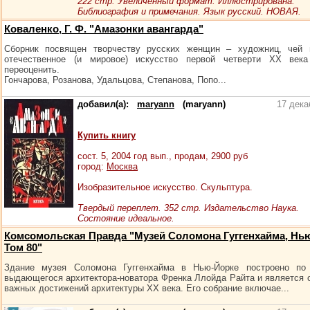
222 стр. Увеличенный формат. Иллюстрирована.
Библиография и примечания. Язык русский. НОВАЯ.
Коваленко, Г. Ф. "Амазонки авангарда"
Сборник посвящен творчеству русских женщин – художниц, чей 
отечественное (и мировое) искусство первой четверти XX века
переоценить.
Гончарова, Розанова, Удальцова, Степанова, Попо...
добавил(а):
maryann
(maryann)
17 дека
Купить книгу
сост.
5
, 2004 год вып., продам,
2900
руб
город:
Москва
Изобразительное искусство. Скульптура.
Твердый переплет. 352 стр. Издательство Наука.
Состояние идеальное.
Комсомольская Правда "Музей Соломона Гуггенхайма, Нь
Том 80"
Здание музея Соломона Гуггенхайма в Нью-Йорке построено по 
выдающегося архитектора-новатора Френка Ллойда Райта и является 
важных достижений архитектуры XX века. Его собра­ние включае...