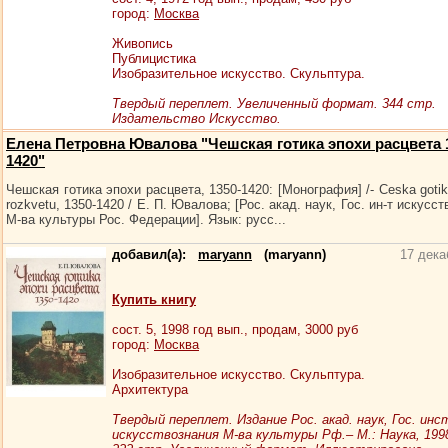
город:
Москва
Живопись
Публицистика
Изобразительное искусство. Скульптура.
Твердый переплет. Увеличенный формат. 344 стр.
Издательство Искусство.
Елена Петровна Ювалова "Чешская готика эпохи расцвета 
1420"
Чешская готика эпохи расцвета, 1350-1420: [Монография] /- Ceska gotik
rozkvetu, 1350-1420 / Е. П. Ювалова; [Рос. акад. наук, Гос. ин-т искусс
М-ва культуры Рос. Федерации]. Язык: русс...
добавил(а):
maryann
(maryann)
17 дека
Купить книгу
сост.
5
, 1998 год вып., продам,
3000
руб
город:
Москва
Изобразительное искусство. Скульптура.
Архитектура
Твердый переплет. Издание Рос. акад. наук, Гос. ин
искусствознания М-ва культуры Рф.– М.: Наука, 199