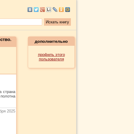
ство.
дополнительно
профиль этого
пользователя
а страна
 полотна
бря 2025