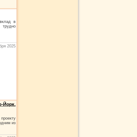
вклад в
 трудно
бря 2025
ю-Йорк.
проекту
одним из