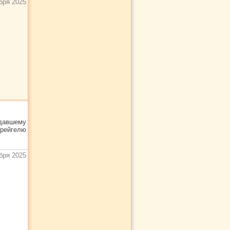
бря 2025
здавшему
Брейгелю
бря 2025