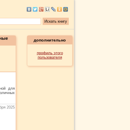
ьные
дополнительно
профиль этого
пользователя
пной для
зличных
бря 2025