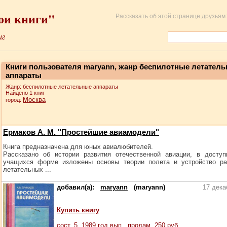
ои книги"
Рассказать об этой странице друзьям:
иг
Книги пользователя maryann, жанр беспилотные летател
аппараты
Жанр: беспилотные летательные аппараты
Найдено 1 книг
Москва
город:
Ермаков А. М. "Простейшие авиамодели"
Книга предназначена для юных авиалюбителей.
Рассказано об истории развития отечественной авиации, в досту
учащихся форме изложены основы теории полета и устройство ра
летательных ...
добавил(а):
maryann
(maryann)
17 дека
Купить книгу
сост.
5
, 1989 год вып., продам,
250
руб