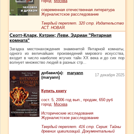
город:
Москва
современная отечественная литература
Журналистское расследование
Твердый переплет. 320 стр. Издательство
АСТ. НОВАЯ.
Скотт-Кларк, Кэтрин; Леви, Эдриан "Янтарная
комната"
Загадка местонахождения знаменитой Янтарной комнаты,
одного из величайших произведений мирового искусства,
входит в число наиболее жгучих тайн XX века и до сих пор
волнует множество людей в разных стр...
добавил(а):
maryann
17 декабря 2025
(maryann)
Купить книгу
сост.
5
, 2006 год вып., продам,
650
руб
город:
Москва
Исторические исследования
Журналистское расследование
Твердый переплет. 416 стр. Серия: Тайны
древних цивилизаций. Документальный