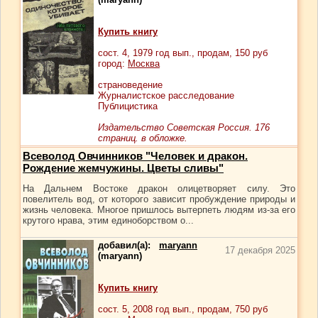
Купить книгу
сост.
4
, 1979 год вып., продам,
150
руб
город:
Москва
страноведение
Журналистское расследование
Публицистика
Издательство Советская Россия. 176
страниц. в обложке.
Всеволод Овчинников "Человек и дракон.
Рождение жемчужины. Цветы сливы"
На Дальнем Востоке дракон олицетворяет силу. Это
повелитель вод, от которого зависит пробуждение природы и
жизнь человека. Многое пришлось вытерпеть людям из-за его
крутого нрава, этим единоборством о...
добавил(а):
maryann
17 декабря 2025
(maryann)
Купить книгу
сост.
5
, 2008 год вып., продам,
750
руб