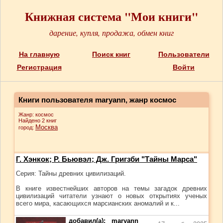
Книжная система "Мои книги"
дарение, купля, продажа, обмен книг
На главную
Поиск книг
Пользователи
Регистрация
Войти
Книги пользователя maryann, жанр космос
Жанр: космос
Найдено 2 книг
Москва
город:
Г. Хэнкок; Р. Бьювэл; Дж. Григзби "Тайны Марса"
Серия: Тайны древних цивилизаций.
В книге известнейших авторов на темы загадок древних
цивилизаций читатели узнают о новых открытиях ученых
всего мира, касающихся марсианских аномалий и к...
добавил(а):
maryann