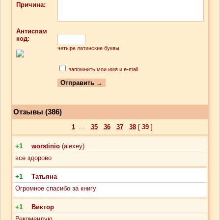
Причина:
Антиспам
код:
четыре латинские буквы
запомнить мои имя и e-mail
Отзывы (386)
1
...
35
36
37
38
[
39
]
+1
worstinio
(alexey)
все здорово
+1
Татьяна
Огромное спасибо за книгу
+1
Виктор
Рекомендую.