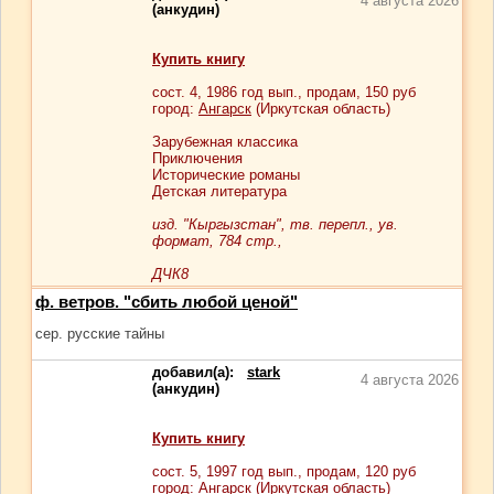
4 августа 2026
(анкудин)
Купить книгу
сост.
4
, 1986 год вып., продам,
150
руб
город:
Ангарск
(Иркутская область)
Зарубежная классика
Приключения
Исторические романы
Детская литература
изд. "Кыргызстан", тв. перепл., ув.
формат, 784 стр.,
ДЧК8
ф. ветров. "сбить любой ценой"
сер. русские тайны
добавил(а):
stark
4 августа 2026
(анкудин)
Купить книгу
сост.
5
, 1997 год вып., продам,
120
руб
город:
Ангарск
(Иркутская область)