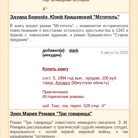
Х*
Эдуард Борнхёэ, Юзеф Крашевский "Мститель"
В книгу вошел роман "Мститель" – знаменитое историческое
повествование о восстании эстонского крестьянства в 1343 и
борьбе с ливонским орденом, и роман Крашевского "Старое
предание"...
добавил(а):
stark
4 августа 2026
(анкудин)
Купить книгу
сост.
5
, 1994 год вып., продам,
100
руб
город:
Ангарск
(Иркутская область)
Приключения
Исторические романы
изд. Текс, тв. переп, 528 стр. Х*
Эрих Мария Ремарк "Три товарища"
Роман "Три товарища" известного немецкого писателя Э. М.
Ремарка рассказывает о трагической судьбе немецких солдат,
вернувшихся с полей первой мировой войны, о так
называемом "потерянно...