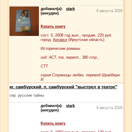
добавил(а):
stark
4 августа 2026
(анкудин)
Купить книгу
сост.
5
, 2008 год вып., продам,
220
руб
город:
Ангарск
(Иркутская область)
Исторические романы
изд. АСТ, тв. перепл., 380 стр.,
СТТ
серия Страницы любви. перевод Шрайбера
И.
ю. самбурский. п. самбурский "выстрел в театре"
сер. русские тайны
добавил(а):
stark
4 августа 2026
(анкудин)
Купить книгу