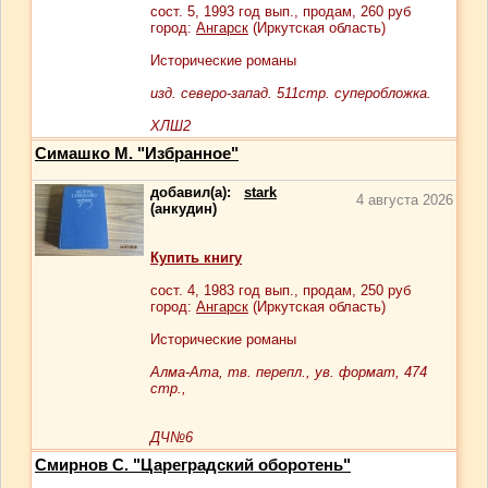
сост.
5
, 1993 год вып., продам,
260
руб
город:
Ангарск
(Иркутская область)
Исторические романы
изд. северо-запад. 511стр. суперобложка.
ХЛШ2
Симашко М. "Избранное"
добавил(а):
stark
4 августа 2026
(анкудин)
Купить книгу
сост.
4
, 1983 год вып., продам,
250
руб
город:
Ангарск
(Иркутская область)
Исторические романы
Алма-Ата, тв. перепл., ув. формат, 474
стр.,
ДЧ№6
Смирнов С. "Цареградский оборотень"