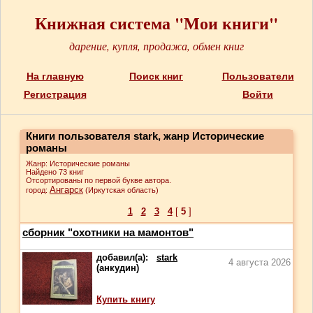
Книжная система "Мои книги"
дарение, купля, продажа, обмен книг
На главную
Поиск книг
Пользователи
Регистрация
Войти
Книги пользователя stark, жанр Исторические
романы
Жанр: Исторические романы
Найдено 73 книг
Отсортированы по первой букве автора.
Ангарск
город:
(Иркутская область)
1
2
3
4
[
5
]
сборник "охотники на мамонтов"
добавил(а):
stark
4 августа 2026
(анкудин)
Купить книгу