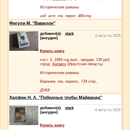
Исторические романы
изд. аст. тв. переп. 480стр.
Фигули М. "Вавилон"
добавил(а):
stark
4 августа 2026
(анкудин)
Купить книгу
сост.
4
, 1993 год вып., продам,
130
руб
город:
Ангарск
(Иркутская область)
Исторические романы
Воронеж, тв. перепл., 734 стр.,
ДЧК8
Халфин Н. А. "Победные трубы Майванда"
добавил(а):
stark
4 августа 2026
(анкудин)
Купить книгу