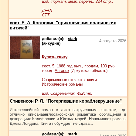
изд. Формат, мягк. перепл., 224 стр.,
Д++Л
СТТ
сост. Е. А. Костюхин "приключения славянских
витязей"
добавил(а):
stark
4 августа 2026
(анкудин)
Купить книгу
сост.
5
, 1988 год вып., продам,
100
руб
город:
Ангарск
(Иркутская область)
Современные отечеств. книги
Исторические романы
изд. Современник. 492стр.
Стивенсон Р. Л. "Потерпевшие кораблекрушение"
Интереснейший роман с лихо закрученным сюжетом, где
отлично описанаанглосаксонская романтика обогащения в
декорациях Калифорнии и Южных морей. Напоминает романы
Джека Лондона. Книга побуждает не сдава...
добавил(а):
stark