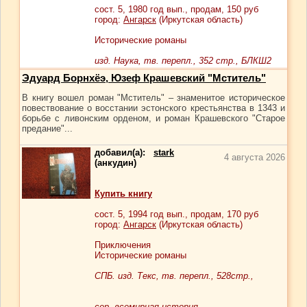
сост.
5
, 1980 год вып., продам,
150
руб
город:
Ангарск
(Иркутская область)
Исторические романы
изд. Наука, тв. перепл., 352 стр., БЛКШ2
Эдуард Борнхёэ, Юзеф Крашевский "Мститель"
В книгу вошел роман "Мститель" – знаменитое историческое
повествование о восстании эстонского крестьянства в 1343 и
борьбе с ливонским орденом, и роман Крашевского "Старое
предание"...
добавил(а):
stark
4 августа 2026
(анкудин)
Купить книгу
сост.
5
, 1994 год вып., продам,
170
руб
город:
Ангарск
(Иркутская область)
Приключения
Исторические романы
СПБ. изд. Текс, тв. перепл., 528стр.,
сер. всемирная история.