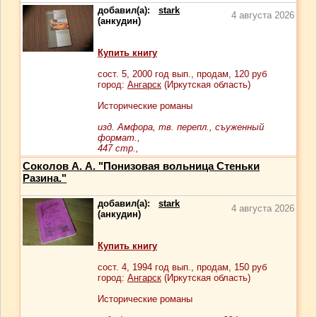
добавил(а):
stark
4 августа 2026
(анкудин)
Купить книгу
сост.
5
, 2000 год вып., продам,
120
руб
город:
Ангарск
(Иркутская область)
Исторические романы
изд. Амфора, тв. перепл., съуженный
формат.,
447 стр.,
Соколов А. А. "Понизовая вольница Стеньки
Разина."
добавил(а):
stark
4 августа 2026
(анкудин)
Купить книгу
сост.
4
, 1994 год вып., продам,
150
руб
город:
Ангарск
(Иркутская область)
Исторические романы