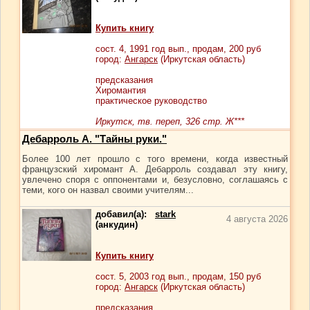
Купить книгу
сост.
4
, 1991 год вып., продам,
200
руб
город:
Ангарск
(Иркутская область)
предсказания
Хиромантия
практическое руководство
Иркутск, тв. переп, 326 стр. Ж***
Дебарроль А. "Тайны руки."
Более 100 лет прошло с того времени, когда известный
французский хиромант А. Дебарроль создавал эту книгу,
увлечено споря с оппонентами и, безусловно, соглашаясь с
теми, кого он назвал своими учителям...
добавил(а):
stark
4 августа 2026
(анкудин)
Купить книгу
сост.
5
, 2003 год вып., продам,
150
руб
город:
Ангарск
(Иркутская область)
предсказания