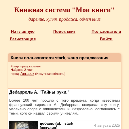
Книжная система "Мои книги"
дарение, купля, продажа, обмен книг
На главную
Поиск книг
Пользователи
Регистрация
Войти
Книги пользователя stark, жанр предсказания
Жанр: предсказания
Найдено 2 книг
Ангарск
город:
(Иркутская область)
Дебарроль А. "Тайны руки."
Более 100 лет прошло с того времени, когда известный
французский хиромант А. Дебарроль создавал эту книгу,
увлечено споря с оппонентами и, безусловно, соглашаясь с
теми, кого он назвал своими учителям...
добавил(а):
stark
4 августа 2026
(анкудин)