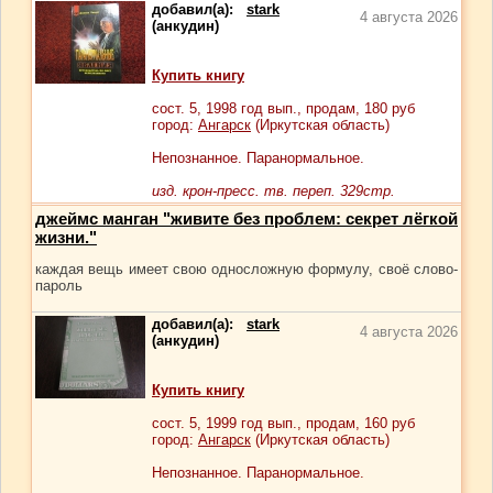
добавил(а):
stark
4 августа 2026
(анкудин)
Купить книгу
сост.
5
, 1998 год вып., продам,
180
руб
город:
Ангарск
(Иркутская область)
Непознанное. Паранормальное.
изд. крон-пресс. тв. переп. 329стр.
джеймс манган "живите без проблем: секрет лёгкой
жизни."
каждая вещь имеет свою односложную формулу, своё слово-
пароль
добавил(а):
stark
4 августа 2026
(анкудин)
Купить книгу
сост.
5
, 1999 год вып., продам,
160
руб
город:
Ангарск
(Иркутская область)
Непознанное. Паранормальное.