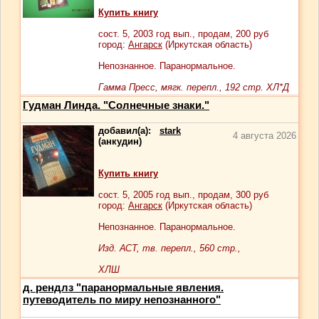
Купить книгу
сост.
5
, 2003 год вып., продам,
200
руб
город:
Ангарск
(Иркутская область)
Непознанное. Паранормальное.
Гамма Пресс, мягк. перепл., 192 стр. ХЛ*Д
Гудман Линда. "Солнечные знаки."
добавил(а):
stark
4 августа 2026
(анкудин)
Купить книгу
сост.
5
, 2005 год вып., продам,
300
руб
город:
Ангарск
(Иркутская область)
Непознанное. Паранормальное.
Изд. АСТ, тв. перепл., 560 стр.,
ХЛШ
д. рендлз "паранормальные явления.
путеводитель по миру непознанного"