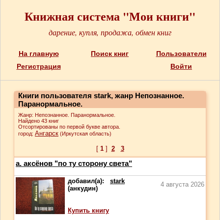
Книжная система "Мои книги"
дарение, купля, продажа, обмен книг
На главную
Поиск книг
Пользователи
Регистрация
Войти
Книги пользователя stark, жанр Непознанное.
Паранормальное.
Жанр: Непознанное. Паранормальное.
Найдено 43 книг
Отсортированы по первой букве автора.
Ангарск
город:
(Иркутская область)
[
1
]
2
3
а. аксёнов "по ту сторону света"
добавил(а):
stark
4 августа 2026
(анкудин)
Купить книгу