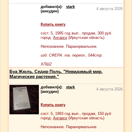
добавил(а):
stark
4 августа 2026
(анкудин)
Купить книгу
сост.
5
, 1995 год вып., продам,
300
руб
город:
Ангарск
(Иркутская область)
Непознанное. Паранормальное.
изд. СФЕРА. тв. перепл., 544стр.
ХЛШ2
Буа Жюль. Седир Поль. "Невидимый мир.
Магические растения."
добавил(а):
stark
4 августа 2026
(анкудин)
Купить книгу
сост.
5
, 1993 год вып., продам,
150
руб
город:
Ангарск
(Иркутская область)
Непознанное. Паранормальное.