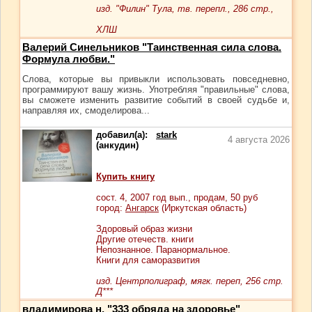
изд. "Филин" Тула, тв. перепл., 286 стр.,
ХЛШ
Валерий Синельников "Таинственная сила слова.
Формула любви."
Слова, которые вы привыкли использовать повседневно,
программируют вашу жизнь. Употребляя "правильные" слова,
вы сможете изменить развитие событий в своей судьбе и,
направляя их, смоделирова...
добавил(а):
stark
4 августа 2026
(анкудин)
Купить книгу
сост.
4
, 2007 год вып., продам,
50
руб
город:
Ангарск
(Иркутская область)
Здоровый образ жизни
Другие отечеств. книги
Непознанное. Паранормальное.
Книги для саморазвития
изд. Центрполиграф, мягк. переп, 256 стр.
Д***
владимирова н. "333 обряда на здоровье"