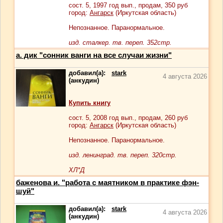
сост.
5
, 1997 год вып., продам,
350
руб
город:
Ангарск
(Иркутская область)
Непознанное. Паранормальное.
изд. сталкер. тв. переп. 352стр.
а. дик "сонник ванги на все случаи жизни"
добавил(а):
stark
4 августа 2026
(анкудин)
Купить книгу
сост.
5
, 2008 год вып., продам,
260
руб
город:
Ангарск
(Иркутская область)
Непознанное. Паранормальное.
изд. ленинград. тв. переп. 320стр.
ХЛ*Д
баженова и. "работа с маятником в практике фэн-
шуй"
добавил(а):
stark
4 августа 2026
(анкудин)