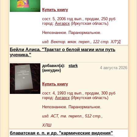
Купить книгу
сост.
5
, 2006 год вып., продам,
250
руб
город:
Ангарск
(Иркутская область)
Непознанное. Паранормальное.
изд. Вектор. мягк. переп., 122 стр. ХЛ*Д
Бейли Алиса. "Трактат о белой магии или путь
ученика."
добавил(а):
stark
4 августа 2026
(анкудин)
Купить книгу
сост.
4
, 1993 год вып., продам,
300
руб
город:
Ангарск
(Иркутская область)
Непознанное. Паранормальное.
изд. АСТ, тв. перепл., 512 стр.,
ХЛШ
блаватская е. п. и др. "кармические видения"