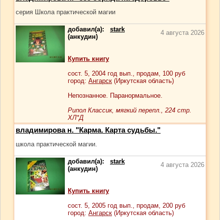
серия Школа практической магии
добавил(а):
stark
4 августа 2026
(анкудин)
Купить книгу
сост.
5
, 2004 год вып., продам,
100
руб
город:
Ангарск
(Иркутская область)
Непознанное. Паранормальное.
Рипол Классик, мягкий перепл., 224 стр.
ХЛ*Д
владимирова н. "Карма. Карта судьбы."
школа практической магии.
добавил(а):
stark
4 августа 2026
(анкудин)
Купить книгу
сост.
5
, 2005 год вып., продам,
200
руб
город:
Ангарск
(Иркутская область)