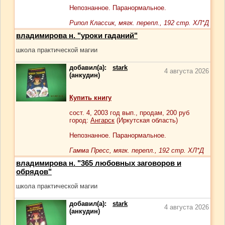
Непознанное. Паранормальное.
Рипол Классик, мягк. перепл., 192 стр. ХЛ*Д
владимирова н. "уроки гаданий"
школа практической магии
добавил(а):
stark
4 августа 2026
(анкудин)
Купить книгу
сост.
4
, 2003 год вып., продам,
200
руб
город:
Ангарск
(Иркутская область)
Непознанное. Паранормальное.
Гамма Пресс, мягк. перепл., 192 стр. ХЛ*Д
владимирова н. "365 любовных заговоров и
обрядов"
школа практической магии
добавил(а):
stark
4 августа 2026
(анкудин)