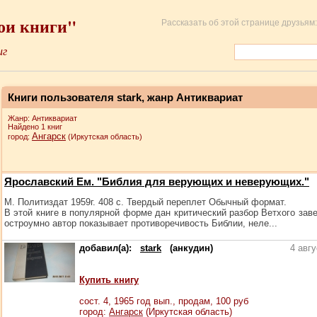
ои книги"
Рассказать об этой странице друзьям:
иг
Книги пользователя stark, жанр Антиквариат
Жанр: Антиквариат
Найдено 1 книг
Ангарск
город:
(Иркутская область)
Ярославский Ем. "Библия для верующих и неверующих."
М. Политиздат 1959г. 408 с. Твердый переплет Обычный формат.
В этой книге в популярной форме дан критический разбор Ветхого заве
остроумно автор показывает противоречивость Библии, неле...
добавил(а):
stark
(анкудин)
4 авг
Купить книгу
сост.
4
, 1965 год вып., продам,
100
руб
город:
Ангарск
(Иркутская область)