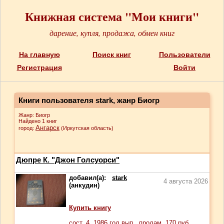
Книжная система "Мои книги"
дарение, купля, продажа, обмен книг
На главную
Поиск книг
Пользователи
Регистрация
Войти
Книги пользователя stark, жанр Биогр
Жанр: Биогр
Найдено 1 книг
Ангарск
город:
(Иркутская область)
Дюпре К. "Джон Голсуорси"
добавил(а):
stark
4 августа 2026
(анкудин)
Купить книгу
сост.
4
, 1986 год вып., продам,
170
руб