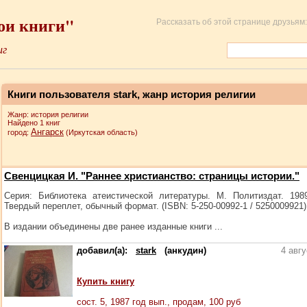
ои книги"
Рассказать об этой странице друзьям:
иг
Книги пользователя stark, жанр история религии
Жанр: история религии
Найдено 1 книг
Ангарск
город:
(Иркутская область)
Свенцицкая И. "Раннее христианство: страницы истории."
Серия: Библиотека атеистической литературы. М. Политиздат. 1989
Твердый переплет, обычный формат. (ISBN: 5-250-00992-1 / 5250009921)
В издании объединены две ранее изданные книги ...
добавил(а):
stark
(анкудин)
4 авг
Купить книгу
сост.
5
, 1987 год вып., продам,
100
руб