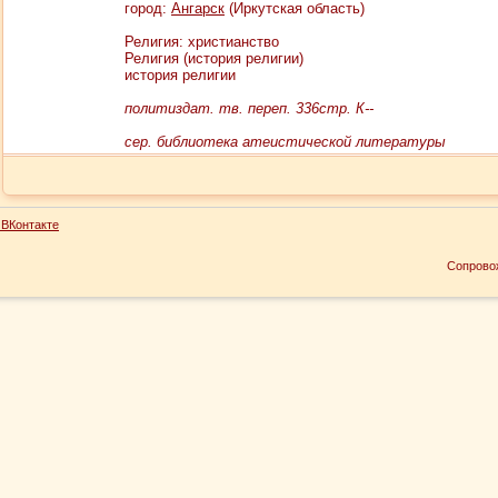
город:
Ангарск
(Иркутская область)
Религия: христианство
Религия (история религии)
история религии
политиздат. тв. переп. 336стр. К--
сер. библиотека атеистической литературы
ВКонтакте
Сопрово