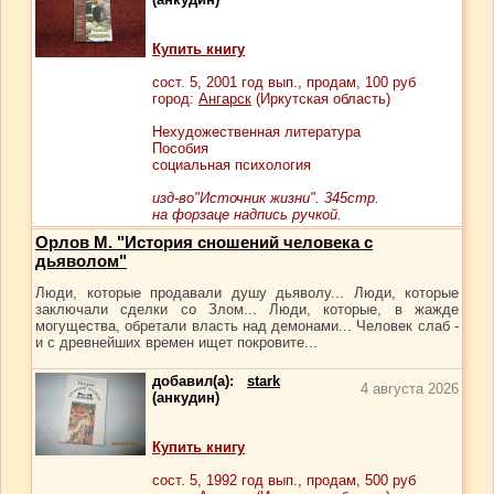
Купить книгу
сост.
5
, 2001 год вып., продам,
100
руб
город:
Ангарск
(Иркутская область)
Нехудожественная литература
Пособия
социальная психология
изд-во"Источник жизни". 345стр.
на форзаце надпись ручкой.
Орлов М. "История сношений человека с
дьяволом"
Люди, которые продавали душу дьяволу... Люди, которые
заключали сделки со Злом... Люди, которые, в жажде
могущества, обретали власть над демонами... Человек слаб -
и с древнейших времен ищет покровите...
добавил(а):
stark
4 августа 2026
(анкудин)
Купить книгу
сост.
5
, 1992 год вып., продам,
500
руб