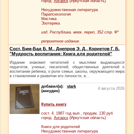
город:
Ангарск
(Иркутская область)
Нехудожественная литература
Парапсихология
Мистика
Эзотерика
изд. Республика. мягк. переп, 352 стр. Ф*
репринтное издание.
Сост. Бим-Бад Б. М., Днепров Э. Д., Корнетов Г. Б.
"Мудрость воспитания: Книга для родителей"
Издание знакомит читателей с мыслями выдающихся
педагогов, ученых, писателей, общественных деятелей о
воспитании ребенка, о роли семьи, школы, окружающего мира
в становлении и развитии его личности, в...
добавил(а):
stark
4 августа 2026
(анкудин)
Купить книгу
сост.
4
, 1987 год вып., продам,
130
руб
город:
Ангарск
(Иркутская область)
Книги для родителей
Нехудожественная литература