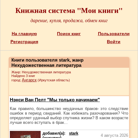
Книжная система "Мои книги"
дарение, купля, продажа, обмен книг
На главную
Поиск книг
Пользователи
Регистрация
Войти
Книги пользователя stark, жанр
Нехудожественная литература
Жанр: Нехудожественная литература
Найдено 3 книг
Ангарск
город:
(Иркутская область)
Нэнси Ван Пелт "Мы только начинаем"
Как правило, большинство неудачных браков- это следствие
ошибок в период свиданий. Как избежать разочарования? Что
определяет удачный выбор спутника жизни? В каком возрасте
лучше всего вступать в брак...
добавил(а):
stark
4 августа 2026
(анкудин)