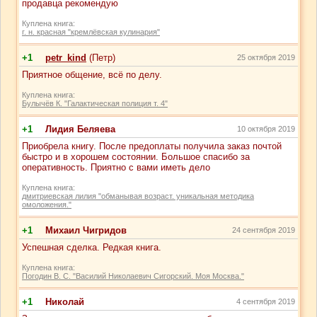
продавца рекомендую
Куплена книга:
г. н. красная "кремлёвская кулинария"
+1
petr_kind
(Петр)
25 октября 2019
Приятное общение, всё по делу.
Куплена книга:
Булычёв К. "Галактическая полиция т. 4"
+1
Лидия Беляева
10 октября 2019
Приобрела книгу. После предоплаты получила заказ почтой
быстро и в хорошем состоянии. Большое спасибо за
оперативность. Приятно с вами иметь дело
Куплена книга:
дмитриевская лилия "обманывая возраст. уникальная методика
омоложения."
+1
Михаил Чигридов
24 сентября 2019
Успешная сделка. Редкая книга.
Куплена книга:
Погодин В. С. "Василий Николаевич Сигорский. Моя Москва."
+1
Николай
4 сентября 2019