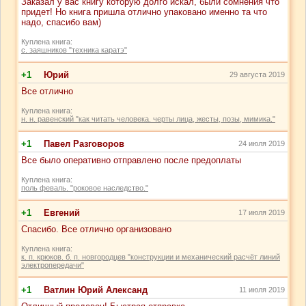
Заказал у вас книгу которую долго искал, были сомнения что
придет! Но книга пришла отлично упаковано именно та что
надо, спасибо вам)
Куплена книга:
с. заяшников "техника каратэ"
+1
Юрий
29 августа 2019
Все отлично
Куплена книга:
н. н. равенский "как читать человека. черты лица, жесты, позы, мимика."
+1
Павел Разговоров
24 июля 2019
Все было оперативно отправлено после предоплаты
Куплена книга:
поль феваль. "роковое наследство."
+1
Евгений
17 июля 2019
Спасибо. Все отлично организовано
Куплена книга:
к. п. крюков. б. п. новгородцев "конструкции и механический расчёт линий
электропередачи"
+1
Ватлин Юрий Александ
11 июля 2019