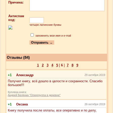
Причина:
Антиспам
код:
четыре латинские буквы
запомнить мои имя и e-mail
Отзывы (84)
1
2
3
4
5
[
6
]
7
8
9
+1
Александр
29 октября 2019
Получил книгу, всё дошло в целости и сохранности. Спасибо
большое!!!
Куплена книга:
Андрей Белянин "Опергруппа в деревне"
+1
Оксана
26 октября 2019
Книгу получила после оплаты, все оперативно и по делу,