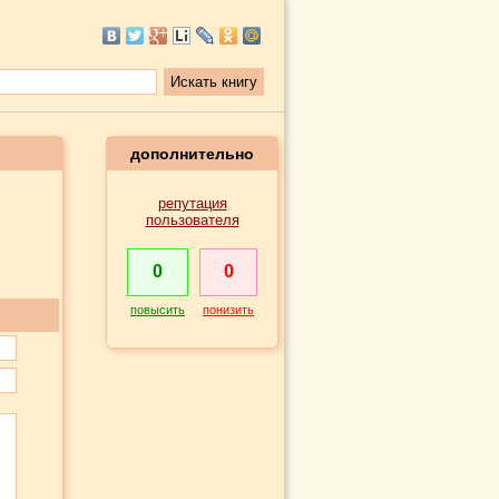
дополнительно
репутация
пользователя
0
0
повысить
понизить