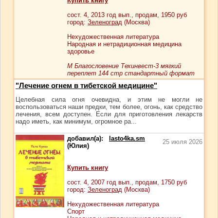
Купить книгу
сост.
4
, 2013 год вып., продам,
1950
руб
город:
Зеленоград
(Москва)
Нехудожественная литература
Народная и нетрадиционная медицина
здоровье
М Благословение Техинвест-3 мягкий
переплет 144 стр стандартный формат
"Лечение огнем в тибетской медицине"
Целебная сила огня очевидна, и этим не могли не
воспользоваться наши предки, тем более, огонь, как средство
лечения, всем доступен. Если для приготовления лекарств
надо иметь, как минимум, огромное ра...
добавил(а):
lasto4ka.sm
25 июля 2026
(Юлия)
Купить книгу
сост.
4
, 2007 год вып., продам,
1750
руб
город:
Зеленоград
(Москва)
Нехудожественная литература
Спорт