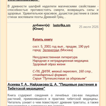
В древности шалфей наделяли магическими свойствами -
способностью противостоять смерти, возвращать силы и
здоровье. Удивительное красивое, душистое растение в своих
стихах воспевали поэты Древней Грец...
добавил(а):
lasto4ka.sm
25 июля 2026
(Юлия)
Купить книгу
сост.
5
, 2001 год вып., продам,
190
руб
город:
Зеленоград
(Москва)
Нехудожественная литература
Народная и нетрадиционная медицина
Здоровый образ жизни
С-Пб, ДИЛЯ, мягкий переплет, 160 стр.,
стандартный формат.
Серия "Путешествие за здоровьем"
Асеева Т. А., Найдакова Ц. А. "Пищевые растения в
Тибетской медицине"
Книга содержит сведения о лечебных сво-вах пищевых
растений, применявшихся в практике тибетской медицины.
Читатель узнает о чем повествуют древние трактаты, а также
познакомится с современными аспекта...