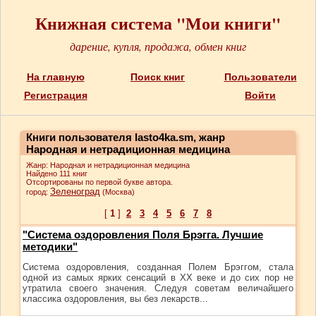
Книжная система "Мои книги"
дарение, купля, продажа, обмен книг
На главную
Поиск книг
Пользователи
Регистрация
Войти
Книги пользователя lasto4ka.sm, жанр
Народная и нетрадиционная медицина
Жанр: Народная и нетрадиционная медицина
Найдено 111 книг
Отсортированы по первой букве автора.
Зеленоград
город:
(Москва)
[
1
]
2
3
4
5
6
7
8
"Система оздоровления Поля Брэгга. Лучшие
методики"
Система оздоровления, созданная Полем Брэггом, стала
одной из самых ярких сенсаций в XX веке и до сих пор не
утратила своего значения. Следуя советам величайшего
классика оздоровления, вы без лекарств...