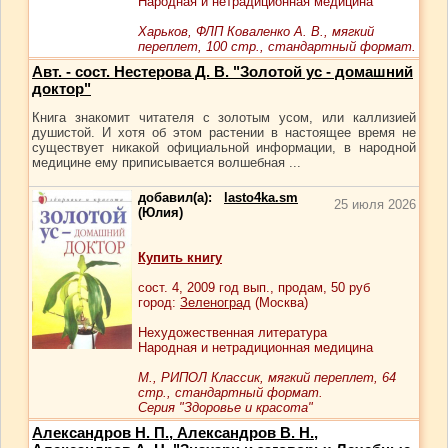
Народная и нетрадиционная медицина
Харьков, ФЛП Коваленко А. В., мягкий
переплет, 100 стр., стандартный формат.
Авт. - сост. Нестерова Д. В. "Золотой ус - домашний
доктор"
Книга знакомит читателя с золотым усом, или каллизией
душистой. И хотя об этом растении в настоящее время не
существует никакой официальной информации, в народной
медицине ему приписывается волшебная ...
добавил(а):
lasto4ka.sm
25 июля 2026
(Юлия)
Купить книгу
сост.
4
, 2009 год вып., продам,
50
руб
город:
Зеленоград
(Москва)
Нехудожественная литература
Народная и нетрадиционная медицина
М., РИПОЛ Классик, мягкий переплет, 64
стр., стандартный формат.
Серия "Здоровье и красота"
Александров Н. П., Александров В. Н.,