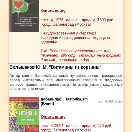
Купить книгу
сост.
4
, 1976 год вып., продам,
1300
руб
город:
Зеленоград
(Москва)
Нехудожественная литература
Народная и нетрадиционная медицина
здоровье
Изд. Ростовского университета, тв.
переплет, 296 стр., стандартный формат
2-ое изд., исправлен. и доп.
Большаков Ю. М. "Витамины из корзины"
Автор книги, бывалый таежный путешественник, раскрывает
перед читателями все многообразие ягодных и плодовых
запасов "живых" витаминов леса. Читатель узнает, когда и где
искать ту или иную я...
добавил(а):
lasto4ka.sm
25 июля 2026
(Юлия)
Купить книгу
сост.
4
, 2004 год вып., продам,
470
руб
город:
Зеленоград
(Москва)