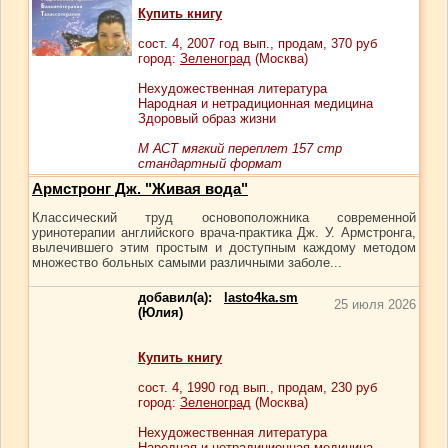
Купить книгу
сост.
4
, 2007 год вып., продам,
370
руб
город:
Зеленоград
(Москва)
Нехудожественная литература
Народная и нетрадиционная медицина
Здоровый образ жизни
М АСТ мягкий переплет 157 стр
стандартный формат
Армстронг Дж. "Живая вода"
Классический труд основоположника современной
уринотерапии английского врача-практика Дж. У. Армстронга,
вылечившего этим простым и доступным каждому методом
множество больных самыми различными заболе...
добавил(а):
lasto4ka.sm
25 июля 2026
(Юлия)
Купить книгу
сост.
4
, 1990 год вып., продам,
230
руб
город:
Зеленоград
(Москва)
Нехудожественная литература
Народная и нетрадиционная медицина