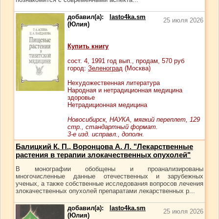
добавил(а):
lasto4ka.sm
25 июля 2026
(Юлия)
Купить книгу
сост.
4
, 1991 год вып., продам,
570
руб
город:
Зеленоград
(Москва)
Нехудожественная литература
Народная и нетрадиционная медицина
здоровье
Нетрадиционная медицина
Новосибирск, НАУКА, мягкий переплет, 129
стр., стандартный формат.
3-е изд. исправл., дополн.
Балицкий К. П., Воронцова А. Л. "Лекарственные
растения в терапии злокачественных опухолей"
В монографии обобщены и проанализированы
многочисленные данные отечественных и зарубежных
ученых, а также собственные исследования вопросов лечения
злокачественных опухолей препаратами лекарственных р...
добавил(а):
lasto4ka.sm
25 июля 2026
(Юлия)