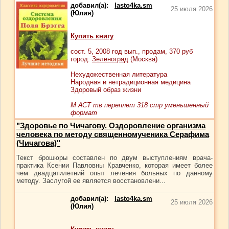
добавил(а):
lasto4ka.sm
25 июля 2026
(Юлия)
Купить книгу
сост.
5
, 2008 год вып., продам,
370
руб
город:
Зеленоград
(Москва)
Нехудожественная литература
Народная и нетрадиционная медицина
Здоровый образ жизни
М АСТ тв переплет 318 стр уменьшенный
формат
"Здоровье по Чичагову. Оздоровление организма
человека по методу священномученика Серафима
(Чичагова)"
Текст брошюры составлен по двум выступлениям врача-
практика Ксении Павловны Кравченко, которая имеет более
чем двадцатилетний опыт лечения больных по данному
методу. Заслугой ее является восстановлени...
добавил(а):
lasto4ka.sm
25 июля 2026
(Юлия)