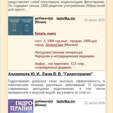
представляет собой популярную энциклопедию фитотерапии.
Он содержит свыше 1300 рецептов употребления 260растений
для пригот...
добавил(а):
lasto4ka.sm
25 июля 2026
(Юлия)
Купить книгу
сост.
4
, 1994 год вып., продам,
1900
руб
город:
Зеленоград
(Москва)
Нехудожественная литература
Народная и нетрадиционная медицина
Анфас., тв переплет, 572 стр.,
стандартный формат.
Андрияшек Ю. И., Ежов В. В. "Гидротерапия"
Гидротерапия доказала свою высокую эффективность в
комплексном лечении различных заболеваний. О лучших
современных методиках водолечения, в том числе
минеральной и морской водой, вы узнаете из этой кн...
добавил(а):
lasto4ka.sm
25 июля 2026
(Юлия)