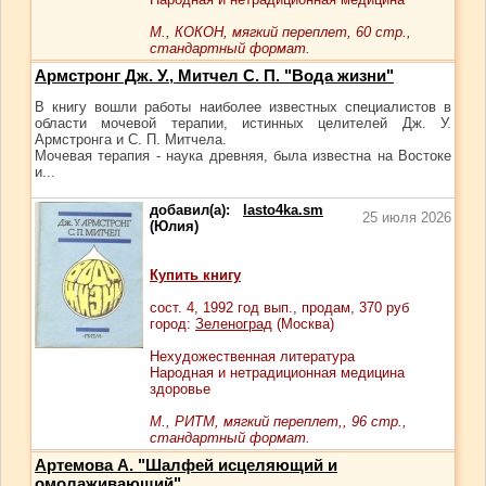
М., КОКОН, мягкий переплет, 60 стр.,
стандартный формат.
Армстронг Дж. У., Митчел С. П. "Вода жизни"
В книгу вошли работы наиболее известных специалистов в
области мочевой терапии, истинных целителей Дж. У.
Армстронга и С. П. Митчела.
Мочевая терапия - наука древняя, была известна на Востоке
и...
добавил(а):
lasto4ka.sm
25 июля 2026
(Юлия)
Купить книгу
сост.
4
, 1992 год вып., продам,
370
руб
город:
Зеленоград
(Москва)
Нехудожественная литература
Народная и нетрадиционная медицина
здоровье
М., РИТМ, мягкий переплет,, 96 стр.,
стандартный формат.
Артемова А. "Шалфей исцеляющий и
омолаживающий"