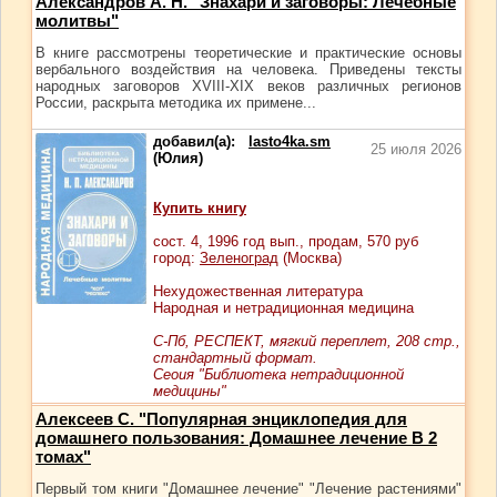
Александров А. Н. "Знахари и заговоры: Лечебные
молитвы"
В книге рассмотрены теоретические и практические основы
вербального воздействия на человека. Приведены тексты
народных заговоров XVIII-XIX веков различных регионов
России, раскрыта методика их примене...
добавил(а):
lasto4ka.sm
25 июля 2026
(Юлия)
Купить книгу
сост.
4
, 1996 год вып., продам,
570
руб
город:
Зеленоград
(Москва)
Нехудожественная литература
Народная и нетрадиционная медицина
С-Пб, РЕСПЕКТ, мягкий переплет, 208 стр.,
стандартный формат.
Сеоия "Библиотека нетрадиционной
медицины"
Алексеев С. "Популярная энциклопедия для
домашнего пользования: Домашнее лечение В 2
томах"
Первый том книги "Домашнее лечение" "Лечение растениями"