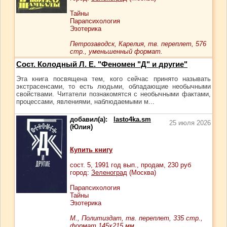
Тайны
Парапсихология
Эзотерика
Петрозаводск, Карелия, тв. переплет, 576
стр., уменьшенный формат.
Сост. Колодный Л. Е. "Феномен "Д" и другие"
Эта книга посвящена тем, кого сейчас принято называть
экстрасенсами, то есть людьми, обладающие необычными
свойствами. Читатели познакомятся с необычными фактами,
процессами, явлениями, наблюдаемыми м...
добавил(а):
lasto4ka.sm
25 июля 2026
(Юлия)
Купить книгу
сост.
5
, 1991 год вып., продам,
230
руб
город:
Зеленоград
(Москва)
Парапсихология
Тайны
Эзотерика
М., Политиздат, тв. переплет, 335 стр.,
формат 145х215 мм