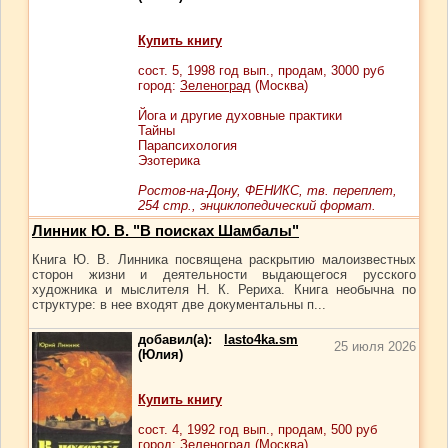
Купить книгу
сост.
5
, 1998 год вып., продам,
3000
руб
город:
Зеленоград
(Москва)
Йога и другие духовные практики
Тайны
Парапсихология
Эзотерика
Ростов-на-Дону, ФЕНИКС, тв. переплет,
254 стр., энциклопедический формат.
Линник Ю. В. "В поисках Шамбалы"
Книга Ю. В. Линника посвящена раскрытию малоизвестных
сторон жизни и деятельности выдающегося русского
художника и мыслителя Н. К. Рериха. Книга необычна по
структуре: в нее входят две документальны п...
добавил(а):
lasto4ka.sm
25 июля 2026
(Юлия)
Купить книгу
сост.
4
, 1992 год вып., продам,
500
руб
город:
Зеленоград
(Москва)