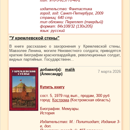
isbn: 978-5-913770-46-2
издательство: Фантастика
город, год: Санкт-Петербург, 2009
страниц: 640 стр.
тип обложки: Переплет (твердый)
формат: 84x108/32 (130x205)
язык: русский
"У кремлевской стены"
В книге рассказано о захоронения у Кремлевской стены,
Мавзолее Ленина, могиле Неизвестного солдата; приводятся
краткие биографии красногвардейцев, революционных солдат,
видных партийных. Государственн...
добавил(а):
malik
7 марта 2026
(Александр)
Купить книгу
сост.
5
, 1979 год вып., продам,
300
руб
город:
Кострома
(Костромская область)
Биографии. Мемуары.
История
Издательство: М.: Политиздат; Издание 3-
е, доп.