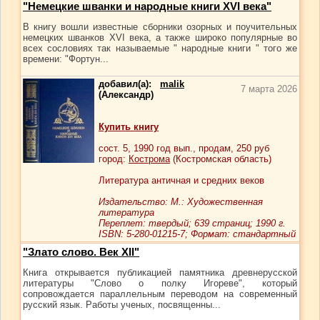
"Немецкие шванки и народные книги XVI века"
В книгу вошли известные сборники озорных и поучительных
немецких шванков XVI века, а также широко популярные во
всех сословиях так называемые " народные книги " того же
времени: "Фортун...
добавил(а):
malik
7 марта 2026
(Александр)
Купить книгу
сост.
5
, 1990 год вып., продам,
250
руб
город:
Кострома
(Костромская область)
Литература античная и средних веков
Издательство: М.: Художественная
литература
Переплет: твердый; 639 страниц; 1990 г.
ISBN: 5-280-01215-7; Формат: стандартный
"Злато слово. Век XII"
Книга открывается публикацией памятника древнерусской
литературы "Слово о полку Игореве", который
сопровождается параллельным переводом на современный
русский язык. Работы ученых, посвященны...