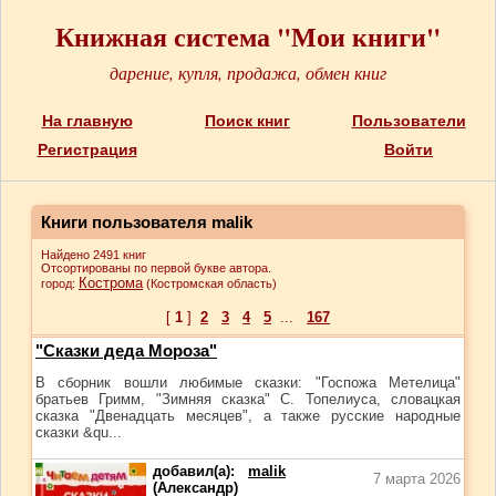
Книжная система "Мои книги"
дарение, купля, продажа, обмен книг
На главную
Поиск книг
Пользователи
Регистрация
Войти
Книги пользователя malik
Найдено 2491 книг
Отсортированы по первой букве автора.
Кострома
город:
(Костромская область)
[
1
]
2
3
4
5
...
167
"Сказки деда Мороза"
В сборник вошли любимые сказки: "Госпожа Метелица"
братьев Гримм, "Зимняя сказка" С. Топелиуса, словацкая
сказка "Двенадцать месяцев", а также русские народные
сказки &qu...
добавил(а):
malik
7 марта 2026
(Александр)