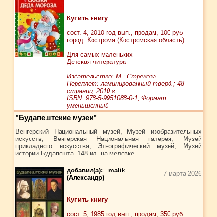
Купить книгу
сост.
4
, 2010 год вып., продам,
100
руб
город:
Кострома
(Костромская область)
Для самых маленьких
Детская литература
Издательство: М.: Стрекоза
Переплет: ламинированный тверд.; 48
страниц; 2010 г.
ISBN: 978-5-9951088-0-1; Формат:
уменьшенный
"Будапештские музеи"
Венгерский Национальный музей, Музей изобразительных
искусств, Венгерская Национальная галерея, Музей
прикладного искусства, Этнографический музей, Музей
истории Будапешта. 148 ил. на меловке
добавил(а):
malik
7 марта 2026
(Александр)
Купить книгу
сост.
5
, 1985 год вып., продам,
350
руб