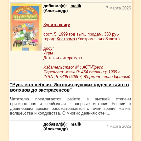
добавил(а):
malik
7 марта 2026
(Александр)
Купить книгу
сост.
5
, 1999 год вып., продам,
350
руб
город:
Кострома
(Костромская область)
досуг
Игры
Детская литература
Издательство: М.: АСТ-Пресс
Переплет: мягкий; 464 страниц; 1999 г.
ISBN: 5-7805-0468-7; Формат: стандартный
"Русь волшебная. История русских чудес и тайн от
волхвов до экстрасенсов"
Читателю предлагается работа в высшей степени
оригинальная и необычная - впервые история России с
древнейших времен рассматривается с точки зрения магии,
волшебства и колдовства. О многих деяниях отеч...
добавил(а):
malik
7 марта 2026
(Александр)