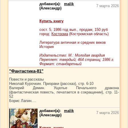
добавил(а):
malik
7 марта 2026
(Александр)
Купить книгу
сост.
5
, 1986 год вып., продам,
150
руб
город:
Кострома
(Костромская область)
Литература античная и средних веков
История
Издательство: М.: Молодая гвардия
Переплет: твердый; 464 страниц; 1986 г.
Формат: стандартный
"Фантастика-81"
Повести и рассказы
Николай Курочкин. Призраки (рассказ), стр. 6-10
Валерий Демин. Ущелье Печального дракона
(фантастическая повесть, печатается в сокращении), стр. 11-
52
Борис Лапин....
добавил(а):
malik
7 марта 2026
(Александр)
Купить книгу