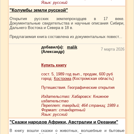
Язык: русский
"Колумбы земли русской"
Открытия русских землепроходцев в 17 веке.
Документальные свидетельства и научные описания Сибири,
Дальнего Востока и Севера в 18 в.
Предлагаемая книга составлена из документальных повест...
добавил(а):
malik
7 марта 2026
(Александр)
Купить книгу
сост.
5
, 1989 год вып., продам,
600
руб
город:
Кострома
(Костромская область)
Путешествия. Географические открытия
Издательство: Хабаровск: Книжное
издательство
Переплет: твердый; 464 страниц; 1989 г.
Формат: стандартный
Язык: русский
"Сказки народов Африки, Австралии и Океании"
В книгу вошли сказки о животных, волшебные и бытовые