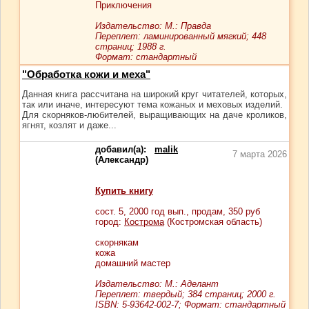
Приключения
Издательство: М.: Правда
Переплет: ламинированный мягкий; 448
страниц; 1988 г.
Формат: стандартный
"Обработка кожи и меха"
Данная книга рассчитана на широкий круг читателей, которых,
так или иначе, интересуют тема кожаных и меховых изделий.
Для скорняков-любителей, выращивающих на даче кроликов,
ягнят, козлят и даже...
добавил(а):
malik
7 марта 2026
(Александр)
Купить книгу
сост.
5
, 2000 год вып., продам,
350
руб
город:
Кострома
(Костромская область)
скорнякам
кожа
домашний мастер
Издательство: М.: Аделант
Переплет: твердый; 384 страниц; 2000 г.
ISBN: 5-93642-002-7; Формат: стандартный