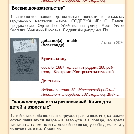
Переплет: твердый; 407 страниц;
"Веские доказательства"
В антологию вошли детективные повести и рассказы
зарубежных мастеров жанра. СОДЕРЖАНИЕ: С. Белов.
Предисловие. Эдгар По. Убийства на улице Морг. Уилки
Коллинз. Укушенный кусака. Людвиг Анценгрубер. Пр...
добавил(а):
malik
7 марта 2026
(Александр)
Купить книгу
сост.
5
, 1987 год вып., продам,
180
руб
город:
Кострома
(Костромская область)
Детективы
Издательство: М.: Московский рабочий
Переплет: твердый; 592 страниц; 1987 г.
"Энциклопедия игр и развлечений. Книга для
детей и взрослых"
В этой книге собрано свыше двухсот различных игр, которыми
можно заниматься везде - в автобусе и в поезде, во время
пикника на пляже или на лесной полянке, у себя дома или у
приятеля на даче. Среди пр...