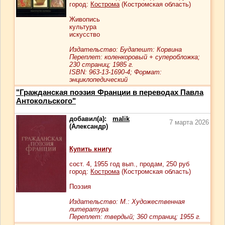
город:
Кострома
(Костромская область)
Живопись
культура
искусство
Издательство: Будапешт: Корвина
Переплет: коленкоровый + суперобложка;
230 страниц; 1985 г.
ISBN: 963-13-1690-4; Формат:
энциклопедический
"Гражданская поэзия Франции в переводах Павла
Антокольского"
добавил(а):
malik
7 марта 2026
(Александр)
Купить книгу
сост.
4
, 1955 год вып., продам,
250
руб
город:
Кострома
(Костромская область)
Поэзия
Издательство: М.: Художественная
литература
Переплет: твердый; 360 страниц; 1955 г.