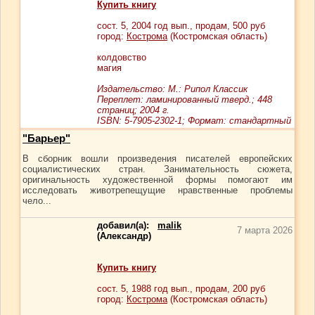
Купить книгу
сост.
5
, 2004 год вып., продам,
500
руб
город:
Кострома
(Костромская область)
колдовство
магия
Издательство: М.: Рипол Классик
Переплет: ламинированный тверд.; 448
страниц; 2004 г.
ISBN: 5-7905-2302-1; Формат: стандартный
"Барьер"
В сборник вошли произведения писателей европейских
социалистических стран. Занимательность сюжета,
оригинальность художественной формы помогают им
исследовать животрепещущие нравственные проблемы
чело...
добавил(а):
malik
7 марта 2026
(Александр)
Купить книгу
сост.
5
, 1988 год вып., продам,
200
руб
город:
Кострома
(Костромская область)