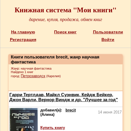
Книжная система "Мои книги"
дарение, купля, продажа, обмен книг
На главную
Поиск книг
Пользователи
Регистрация
Войти
Книги пользователя brecit, жанр научная
фантастика
Жанр: научная фантастика
Найдено 1 книг
Петрозаводск
город:
(Карелия)
Гарри Тертлдав, Майкл Суэнвик, Кейдж Бейкер,
Джон Варли, Вернор Виндж и др. "Лучшее за год"
добавил(а):
brecit
14 июня 2017
(Алина)
Купить книгу