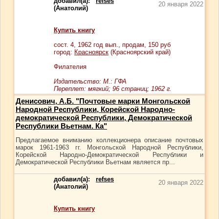
добавил(а):
refses
20 января 2022
(Анатолий)
Купить книгу
сост.
4
, 1962 год вып., продам,
150
руб
город:
Красноярск
(Красноярский край)
Филателия
Издательство: М.: ГФА
Переплет: мягкий; 96 страниц; 1962 г.
Денисович, А.Б. "Почтовые марки Монгольской
Народной Республики, Корейской Народно-
демократической Республики, Демократической
Республики Вьетнам. Ка"
Предлагаемое вниманию коллекционера описание почтовых
марок 1961-1963 гг. Монгольской Народной Республики,
Корейской Народно-Демократической Республики и
Демократической Республики Вьетнам является пр...
добавил(а):
refses
20 января 2022
(Анатолий)
Купить книгу