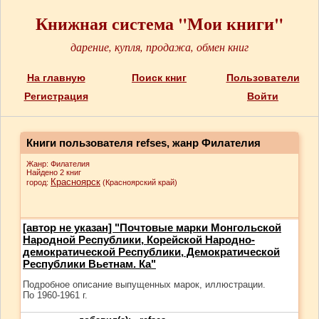
Книжная система "Мои книги"
дарение, купля, продажа, обмен книг
На главную
Поиск книг
Пользователи
Регистрация
Войти
Книги пользователя refses, жанр Филателия
Жанр: Филателия
Найдено 2 книг
Красноярск
город:
(Красноярский край)
[автор не указан] "Почтовые марки Монгольской
Народной Республики, Корейской Народно-
демократической Республики, Демократической
Республики Вьетнам. Ка"
Подробное описание выпущенных марок, иллюстрации.
По 1960-1961 г.