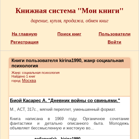
Книжная система "Мои книги"
дарение, купля, продажа, обмен книг
На главную
Поиск книг
Пользователи
Регистрация
Войти
Книги пользователя kirina1990, жанр социальная
психология
Жанр: социальная психология
Найдено 1 книг
Москва
город:
Биой Касарес А. "Дневник войны со свиньями."
М., АСТ, 317с., мягкий переплет, уменьшенный формат.
Книга написана в 1969 году. Органичное сочетание
фантастики и детально описанного быта. Молодежь
объявляет бессмысленную и жестокую во...
добавил(а):
kirina1990