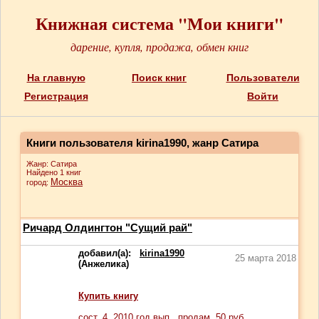
Книжная система "Мои книги"
дарение, купля, продажа, обмен книг
На главную
Поиск книг
Пользователи
Регистрация
Войти
Книги пользователя kirina1990, жанр Сатира
Жанр: Сатира
Найдено 1 книг
Москва
город:
Ричард Олдингтон "Сущий рай"
добавил(а):
kirina1990
25 марта 2018
(Анжелика)
Купить книгу
сост.
4
, 2010 год вып., продам,
50
руб