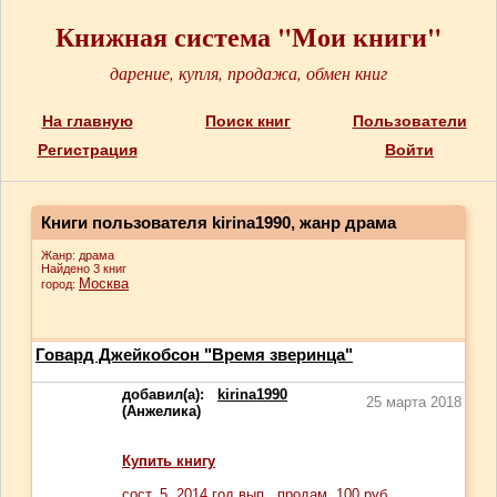
Книжная система "Мои книги"
дарение, купля, продажа, обмен книг
На главную
Поиск книг
Пользователи
Регистрация
Войти
Книги пользователя kirina1990, жанр драма
Жанр: драма
Найдено 3 книг
Москва
город:
Говард Джейкобсон "Время зверинца"
добавил(а):
kirina1990
25 марта 2018
(Анжелика)
Купить книгу
сост.
5
, 2014 год вып., продам,
100
руб