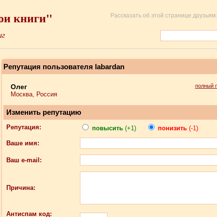
ои книги"
Рассказать об этой странице друзьям:
иг
Репутация пользователя labardan
Олег
полный 
Москва, Россия
Изменить репутацию
Репутация:
повысить
(+1)
понизить
(-1)
Ваше имя:
Ваш e-mail:
Причина:
Антиспам код: