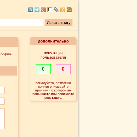
дополнительно
репутация
профиль
пользователя
0
0
пожалуйста, возможно
полнее описывайте
причину, по которой вы
повышаете или понижаете
репутацию.