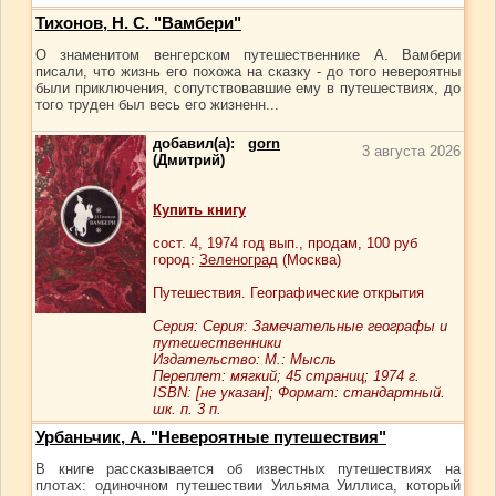
Тихонов, Н. С. "Вамбери"
О знаменитом венгерском путешественнике А. Вамбери
писали, что жизнь его похожа на сказку - до того невероятны
были приключения, сопутствовавшие ему в путешествиях, до
того труден был весь его жизненн...
добавил(а):
gorn
3 августа 2026
(Дмитрий)
Купить книгу
сост.
4
, 1974 год вып., продам,
100
руб
город:
Зеленоград
(Москва)
Путешествия. Географические открытия
Серия: Серия: Замечательные географы и
путешественники
Издательство: М.: Мысль
Переплет: мягкий; 45 страниц; 1974 г.
ISBN: [не указан]; Формат: стандартный.
шк. п. 3 п.
Урбаньчик, А. "Невероятные путешествия"
В книге рассказывается об известных путешествиях на
плотах: одиночном путешествии Уильяма Уиллиса, который