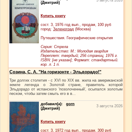
3 августа 2026
(Дмитрий)
Купить книгу
сост.
3
, 1976 год вып., продам,
100
руб
город:
Зеленоград
(Москва)
Путешествия. Географические открытия
Серия: Стрела
Издательство: М.: Молодая гвардия
Переплет: твердый; 256 страниц; 1976 г.
ISBN: [не указан]; Формат: стандартный.
кор. л. 1 п.
Созина, С. А. "На горизонте - Эльдорадо!"
Три долгих столетия - с XVI по XIX вв. жила на американской
земле легенда о Золотой стране, правитель которой
Эльдорадо от испанского 'позолоченный', осыпался золотым
песком, чтобы затем смыть его в в...
добавил(а):
gorn
3 августа 2026
(Дмитрий)
Купить книгу
сост.
3
, 1972 год вып., продам,
300
руб