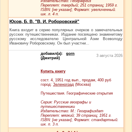
Издательство: Географгиз
Переплет: твердый; 251 страниц; 1959 г.
ISBN: [не указан]; Формат: увеличенный.
шк. л. 4 п.
Юсов, Б. В. "В. И. Роборовский"
Книга входит в серию популярных очерков о замечательных
русских путешественниках. Издание посвящено знаменитому
русскому исследователю Центральной Азии Всеволоду
Ивановичу Роборовскому. Он был участни...
добавил(а):
gorn
3 августа 2026
(Дмитрий)
Купить книгу
сост.
4
, 1951 год вып., продам,
400
руб
город:
Зеленоград
(Москва)
Путешествия. Географические открытия
Серия: Русские географы и
путешественники
Издательство: М.: Географиздат
Переплет: мягкий; 39 страниц; 1951 г.
ISBN: [не указан]; Формат: стандартный.
шк. п. 3 п.