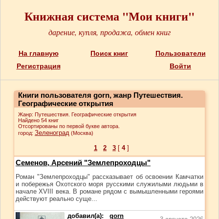
Книжная система "Мои книги"
дарение, купля, продажа, обмен книг
На главную
Поиск книг
Пользователи
Регистрация
Войти
Книги пользователя gorn, жанр Путешествия.
Географические открытия
Жанр: Путешествия. Географические открытия
Найдено 54 книг
Отсортированы по первой букве автора.
Зеленоград
город:
(Москва)
1
2
3
[
4
]
Семенов, Арсений "Землепроходцы"
Роман "Землепроходцы" рассказывает об освоении Камчатки
и побережья Охотского моря русскими служилыми людьми в
начале XVIII века. В романе рядом с вымышленными героями
действуют реально суще...
добавил(а):
gorn