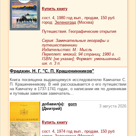
Купить книгу
сост.
4
, 1980 год вып., продам,
150
руб
город:
Зеленоград
(Москва)
Путешествия. Географические открытия
Серия: Замечательные географы и
путешественники
Издательство: М.: Мысль
Переплет: мягкий; 94 страниц; 1980 г.
ISBN: [не указан]; Формат: уменьшенный.
шк. п. 3 п.
Фрадкин, Н. Г. "С. П. Крашенинников"
Книга посвящена выдающемуся исследователю Камчатки С.
П. Крашенинникову. В ней рассказывается о его путешествии
на Камчатку в 1737-1741 годах, о написании им по дневникам
и путевым заметкам замечатель...
добавил(а):
gorn
3 августа 2026
(Дмитрий)
Купить книгу
сост.
4
, 1974 год вып., продам,
150
руб
город:
Зеленоград
(Москва)