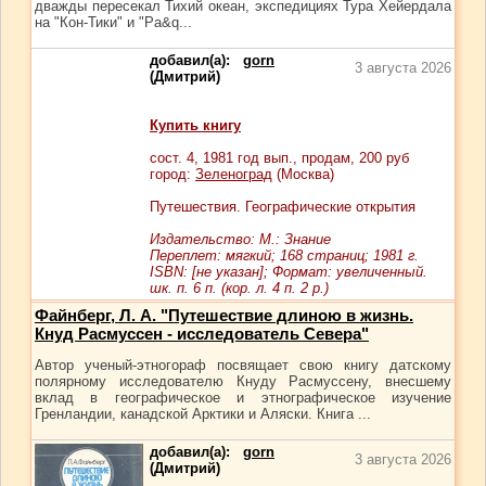
дважды пересекал Тихий океан, экспедициях Тура Хейердала
на "Кон-Тики" и "Ра&q...
добавил(а):
gorn
3 августа 2026
(Дмитрий)
Купить книгу
сост.
4
, 1981 год вып., продам,
200
руб
город:
Зеленоград
(Москва)
Путешествия. Географические открытия
Издательство: М.: Знание
Переплет: мягкий; 168 страниц; 1981 г.
ISBN: [не указан]; Формат: увеличенный.
шк. п. 6 п. (кор. л. 4 п. 2 р.)
Файнберг, Л. А. "Путешествие длиною в жизнь.
Кнуд Расмуссен - исследователь Севера"
Автор ученый-этногораф посвящает свою книгу датскому
полярному исследователю Кнуду Расмуссену, внесшему
вклад в географическое и этнографическое изучение
Гренландии, канадской Арктики и Аляски. Книга ...
добавил(а):
gorn
3 августа 2026
(Дмитрий)