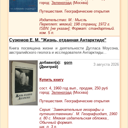
город:
Зеленоград
(Москва)
Путешествия. Географические открытия
Издательство: М.: Мысль
Переплет: мягкий; 198 страниц; 1972 г.
ISBN: [не указан]; Формат: стандартный.
ком. 5 п.
Сузюмов Е. М. "Жизнь, отданная Антарктиде"
Книга посвящена жизни и деятельности Дугласа Моусона,
австралийского геолога и исследователя Антарктиды...
добавил(а):
gorn
3 августа 2026
(Дмитрий)
Купить книгу
сост.
4
, 1960 год вып., продам,
250
руб
город:
Зеленоград
(Москва)
Путешествия. Географические открытия
Серия: `Замечательные географы и
путешественники`. М. Географиздат, 1960
г. 80 с. Мягкая издательская обложка.,
Обычный формат.
шк. п. 3 п.