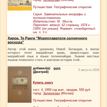
Путешествия. Географические открытия
Серия: Замечательные географы и
путешественники
Издательство: М.: Мысль
Переплет: мягкий; 62 страниц; 1974 г.
ISBN: [не указан]; Формат: стандартный.
шк. п. 3 п.
Хироа, Те Ранги "Мореплаватели солнечного
восхода"
Автор этой книги, уроженец Новой Зеландии, в жилах
которого течет маорийская кровь, превосходно знал
маорийский язык и языки полинезийцев. Знание местных
языков позволило стать и знатоком истории этой...
добавил(а):
gorn
3 августа 2026
(Дмитрий)
Купить книгу
сост.
4
, 1959 год вып., продам,
550
руб
город:
Зеленоград
(Москва)
Путешествия. Географические открытия