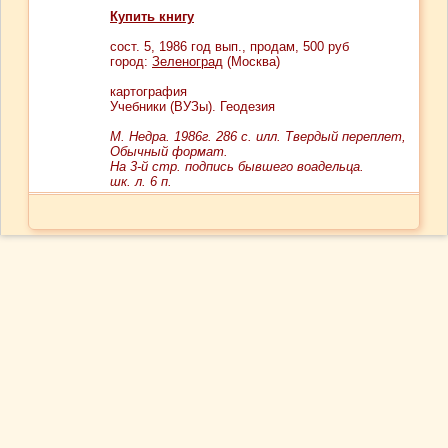
Купить книгу
сост.
5
, 1986 год вып., продам,
500
руб
город:
Зеленоград
(Москва)
картография
Учебники (ВУЗы). Геодезия
М. Недра. 1986г. 286 с. илл. Твердый переплет,
Обычный формат.
На 3-й стр. подпись бывшего воадельца.
шк. л. 6 п.