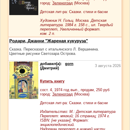
город:
Зеленоград
(Москва)
Детская лит-ра: Сказки. стихи и басни
Художник Н. Гольц. Москва. Детская
литература. 1984 г. 158 с., ил. Твердый
переплет, Увеличенный формат.
ком. 2 п.
Родари, Джанни "Жареная кукуруза"
Сказка. Пересказал с итальянского Л. Вершинина.
Цветные рисунки Светозара Острова.
добавил(а):
gorn
3 августа 2026
(Дмитрий)
Купить книгу
сост.
4
, 1974 год вып., продам,
250
руб
город:
Зеленоград
(Москва)
Детская лит-ра: Сказки. стихи и басни
Издательство: М.: Детская литература
Переплет: мягкий; 16 страниц; 1974 г.
ISBN: [не указан]; Формат:
энциклопедический.
Надорван переплет в нижней части.