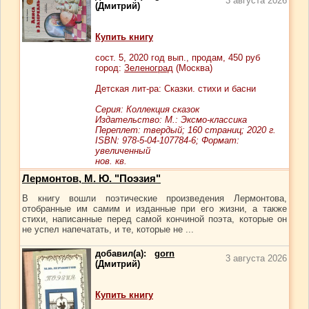
3 августа 2026
(Дмитрий)
Купить книгу
сост.
5
, 2020 год вып., продам,
450
руб
город:
Зеленоград
(Москва)
Детская лит-ра: Сказки. стихи и басни
Серия: Коллекция сказок
Издательство: М.: Эксмо-классика
Переплет: твердый; 160 страниц; 2020 г.
ISBN: 978-5-04-107784-6; Формат:
увеличенный
нов. кв.
Лермонтов, М. Ю. "Поэзия"
В книгу вошли поэтические произведения Лермонтова,
отобранные им самим и изданные при его жизни, а также
стихи, написанные перед самой кончиной поэта, которые он
не успел напечатать, и те, которые не ...
добавил(а):
gorn
3 августа 2026
(Дмитрий)
Купить книгу