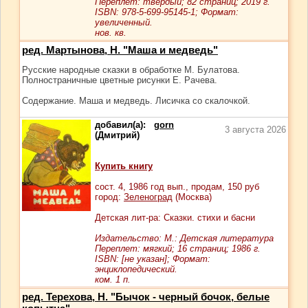
Переплет: твердый; 82 страниц; 2019 г.
ISBN: 978-5-699-95145-1; Формат:
увеличенный.
нов. кв.
ред. Мартынова, Н. "Маша и медведь"
Русские народные сказки в обработке М. Булатова.
Полностраничные цветные рисунки Е. Рачева.
Содержание. Маша и медведь. Лисичка со скалочкой.
добавил(а):
gorn
3 августа 2026
(Дмитрий)
Купить книгу
сост.
4
, 1986 год вып., продам,
150
руб
город:
Зеленоград
(Москва)
Детская лит-ра: Сказки. стихи и басни
Издательство: М.: Детская литература
Переплет: мягкий; 16 страниц; 1986 г.
ISBN: [не указан]; Формат:
энциклопедический.
ком. 1 п.
ред. Терехова, Н. "Бычок - черный бочок, белые