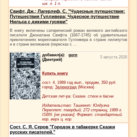
шк. л. 1 п.
Свифт, Дж.; Лагерлеф, С. "Чудесные путешествия:
Путешествия Гулливера; Чудесное путешествие
Нильса с дикими гусями"
В книгу включены сатирический роман великого английского
писателя Джонатана Свифта (1667-1745) об удивительных
приключениях мореплавателя Гулливера в стране лилипутов
и в стране великанов (пересказ с ...
добавил(а):
gorn
3 августа 2026
(Дмитрий)
Купить книгу
сост.
4
, 1989 год вып., продам,
350
руб
город:
Зеленоград
(Москва)
Детская лит-ра: Сказки. стихи и басни
Издательство: Ташкент: Юлдузча
Переплет: твердый; 272 страниц; 1989 г.
ISBN: [не указан]; Формат: стандартный.
кор. верх ц. кор.
Сост. С. Я. Серов "Городок в табакерке Сказки
русских писателей."