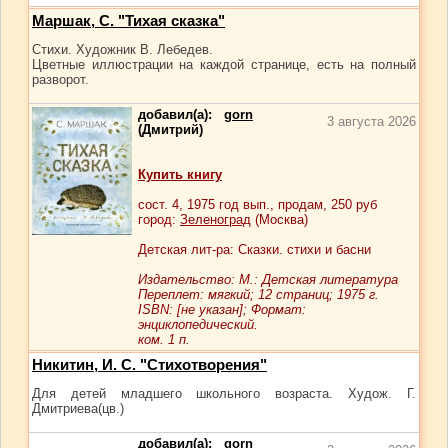
Маршак, С. "Тихая сказка"
Стихи. Художник В. Лебедев.
Цветные иллюстрации на каждой странице, есть на полный
разворот.
добавил(а):
gorn
3 августа 2026
(Дмитрий)
Купить книгу
сост.
4
, 1975 год вып., продам,
250
руб
город:
Зеленоград
(Москва)
Детская лит-ра: Сказки. стихи и басни
Издательство: М.: Детская литература
Переплет: мягкий; 12 страниц; 1975 г.
ISBN: [не указан]; Формат:
энциклопедический.
ком. 1 п.
Никитин, И. С. "Стихотворения"
Для детей младшего школьного возраста. Худож. Г.
Дмитриева(цв.)
добавил(а):
gorn