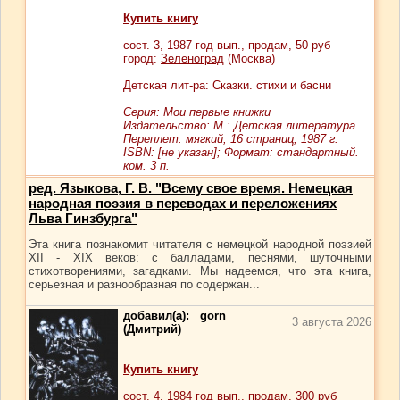
Купить книгу
сост.
3
, 1987 год вып., продам,
50
руб
город:
Зеленоград
(Москва)
Детская лит-ра: Сказки. стихи и басни
Серия: Мои первые книжки
Издательство: М.: Детская литература
Переплет: мягкий; 16 страниц; 1987 г.
ISBN: [не указан]; Формат: стандартный.
ком. 3 п.
ред. Языкова, Г. В. "Всему свое время. Немецкая
народная поэзия в переводах и переложениях
Льва Гинзбурга"
Эта книга познакомит читателя с немецкой народной поэзией
XII - XIX веков: с балладами, песнями, шуточными
стихотворениями, загадками. Мы надеемся, что эта книга,
серьезная и разнообразная по содержан...
добавил(а):
gorn
3 августа 2026
(Дмитрий)
Купить книгу
сост.
4
, 1984 год вып., продам,
300
руб