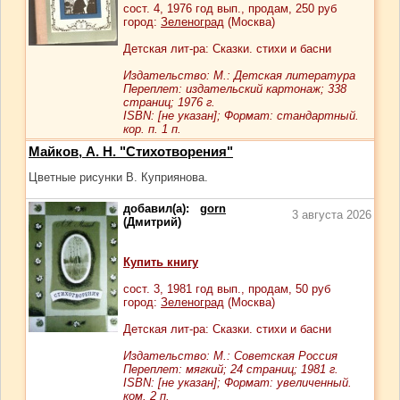
сост.
4
, 1976 год вып., продам,
250
руб
город:
Зеленоград
(Москва)
Детская лит-ра: Сказки. стихи и басни
Издательство: М.: Детская литература
Переплет: издательский картонаж; 338
страниц; 1976 г.
ISBN: [не указан]; Формат: стандартный.
кор. п. 1 п.
Майков, А. Н. "Стихотворения"
Цветные рисунки В. Куприянова.
добавил(а):
gorn
3 августа 2026
(Дмитрий)
Купить книгу
сост.
3
, 1981 год вып., продам,
50
руб
город:
Зеленоград
(Москва)
Детская лит-ра: Сказки. стихи и басни
Издательство: М.: Советская Россия
Переплет: мягкий; 24 страниц; 1981 г.
ISBN: [не указан]; Формат: увеличенный.
ком. 2 п.