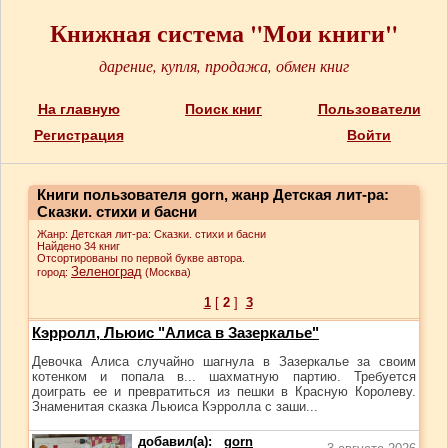
Книжная система "Мои книги"
дарение, купля, продажа, обмен книг
На главную
Поиск книг
Пользователи
Регистрация
Войти
Книги пользователя gorn, жанр Детская лит-ра:
Сказки. стихи и басни
Жанр: Детская лит-ра: Сказки. стихи и басни
Найдено 34 книг
Отсортированы по первой букве автора.
Зеленоград
город:
(Москва)
1
[
2
]
3
Кэрролл, Льюис "Алиса в Зазеркалье"
Девочка Алиса случайно шагнула в Зазеркалье за своим
котенком и попала в... шахматную партию. Требуется
доиграть ее и превратиться из пешки в Красную Королеву.
Знаменитая сказка Льюиса Кэрролла с заши...
добавил(а):
gorn