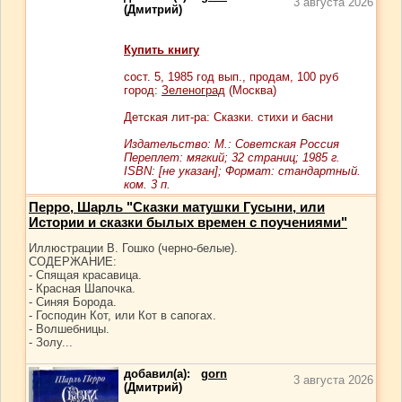
3 августа 2026
(Дмитрий)
Купить книгу
сост.
5
, 1985 год вып., продам,
100
руб
город:
Зеленоград
(Москва)
Детская лит-ра: Сказки. стихи и басни
Издательство: М.: Советская Россия
Переплет: мягкий; 32 страниц; 1985 г.
ISBN: [не указан]; Формат: стандартный.
ком. 3 п.
Перро, Шарль "Сказки матушки Гусыни, или
Истории и сказки былых времен с поучениями"
Иллюстрации В. Гошко (черно-белые).
СОДЕРЖАНИЕ:
- Спящая красавица.
- Красная Шапочка.
- Синяя Борода.
- Господин Кот, или Кот в сапогах.
- Волшебницы.
- Золу...
добавил(а):
gorn
3 августа 2026
(Дмитрий)