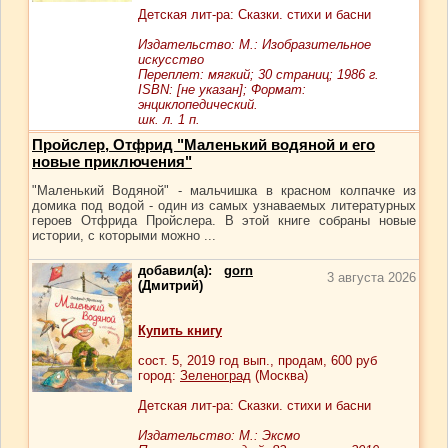
Детская лит-ра: Сказки. стихи и басни
Издательство: М.: Изобразительное
искусство
Переплет: мягкий; 30 страниц; 1986 г.
ISBN: [не указан]; Формат:
энциклопедический.
шк. л. 1 п.
Пройслер, Отфрид "Маленький водяной и его
новые приключения"
"Маленький Водяной" - мальчишка в красном колпачке из
домика под водой - один из самых узнаваемых литературных
героев Отфрида Пройслера. В этой книге собраны новые
истории, с которыми можно ...
добавил(а):
gorn
3 августа 2026
(Дмитрий)
Купить книгу
сост.
5
, 2019 год вып., продам,
600
руб
город:
Зеленоград
(Москва)
Детская лит-ра: Сказки. стихи и басни
Издательство: М.: Эксмо