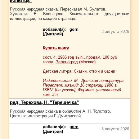
копытца"
Русская народная сказка. Пересказал М. Булатов.
Художник Е. Васнецова. Замечательные двухцветные
иллюстрации, на каждой странице.
добавил(а):
gorn
3 августа 2026
(Дмитрий)
Купить книгу
сост.
4
, 1986 год вып., продам,
100
руб
город:
Зеленоград
(Москва)
Детская лит-ра: Сказки. стихи и басни
Издательство: М.: Детская литература
Переплет: мягкий; 16 страниц; 1986 г.
ISBN: [не указан]; Формат: увеличенный.
ком. 3 п.
ред. Терехова, Н. "Терешечка"
Русская народная сказка в обработке А. Н. Толстого.
Цветные иллюстрации Г. Дмитриевой.
добавил(а):
gorn
3 августа 2026
(Дмитрий)