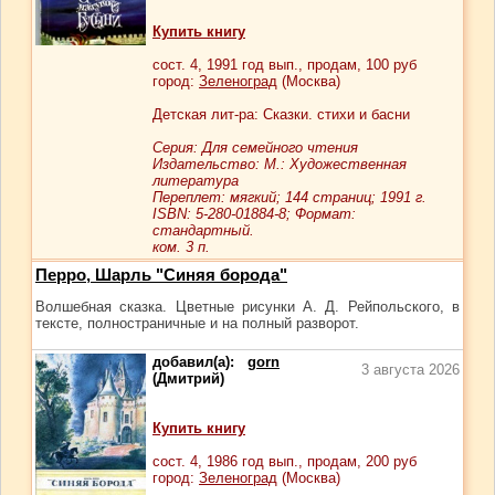
Купить книгу
сост.
4
, 1991 год вып., продам,
100
руб
город:
Зеленоград
(Москва)
Детская лит-ра: Сказки. стихи и басни
Серия: Для семейного чтения
Издательство: М.: Художественная
литература
Переплет: мягкий; 144 страниц; 1991 г.
ISBN: 5-280-01884-8; Формат:
стандартный.
ком. 3 п.
Перро, Шарль "Синяя борода"
Волшебная сказка. Цветные рисунки А. Д. Рейпольского, в
тексте, полностраничные и на полный разворот.
добавил(а):
gorn
3 августа 2026
(Дмитрий)
Купить книгу
сост.
4
, 1986 год вып., продам,
200
руб
город:
Зеленоград
(Москва)