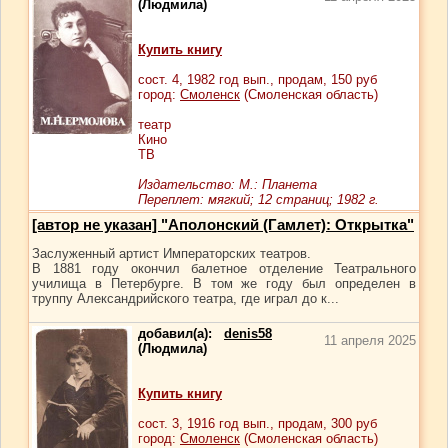
(Людмила)
Купить книгу
сост.
4
, 1982 год вып., продам,
150
руб
город:
Смоленск
(Смоленская область)
театр
Кино
ТВ
Издательство: М.: Планета
Переплет: мягкий; 12 страниц; 1982 г.
[автор не указан] "Аполонский (Гамлет): Открытка"
Заслуженный артист Императорских театров.
В 1881 году окончил балетное отделение Театрального
училища в Петербурге. В том же году был определен в
труппу Александрийского театра, где играл до к...
добавил(а):
denis58
11 апреля 2025
(Людмила)
Купить книгу
сост.
3
, 1916 год вып., продам,
300
руб
город:
Смоленск
(Смоленская область)