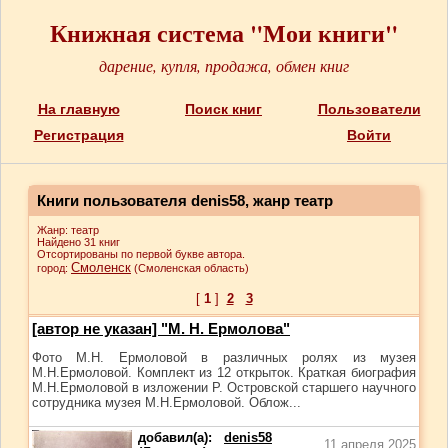
Книжная система "Мои книги"
дарение, купля, продажа, обмен книг
На главную
Поиск книг
Пользователи
Регистрация
Войти
Книги пользователя denis58, жанр театр
Жанр: театр
Найдено 31 книг
Отсортированы по первой букве автора.
Смоленск
город:
(Смоленская область)
[
1
]
2
3
[автор не указан] "М. Н. Ермолова"
Фото М.Н. Ермоловой в различных ролях из музея
М.Н.Ермоловой. Комплект из 12 открыток. Краткая биография
М.Н.Ермоловой в изложении Р. Островской старшего научного
сотрудника музея М.Н.Ермоловой. Облож...
добавил(а):
denis58
11 апреля 2025