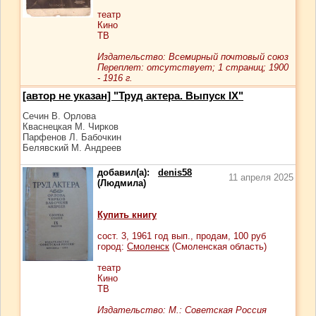
театр
Кино
ТВ
Издательство: Всемирный почтовый союз
Переплет: отсутствует; 1 страниц; 1900
- 1916 г.
[автор не указан] "Труд актера. Выпуск IX"
Сечин В. Орлова
Кваснецкая М. Чирков
Парфенов Л. Бабочкин
Белявский М. Андреев
добавил(а):
denis58
11 апреля 2025
(Людмила)
Купить книгу
сост.
3
, 1961 год вып., продам,
100
руб
город:
Смоленск
(Смоленская область)
театр
Кино
ТВ
Издательство: М.: Советская Россия