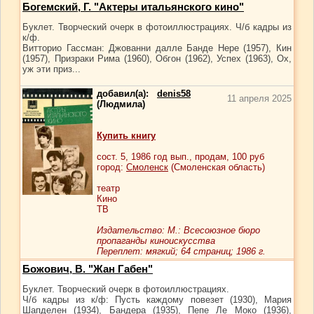
Богемский, Г. "Актеры итальянского кино"
Буклет. Творческий очерк в фотоиллюстрациях. Ч/б кадры из
к/ф.
Витторио Гассман: Джованни далле Банде Нере (1957), Кин
(1957), Призраки Рима (1960), Обгон (1962), Успех (1963), Ох,
уж эти приз...
добавил(а):
denis58
11 апреля 2025
(Людмила)
Купить книгу
сост.
5
, 1986 год вып., продам,
100
руб
город:
Смоленск
(Смоленская область)
театр
Кино
ТВ
Издательство: М.: Всесоюзное бюро
пропаганды киноискусства
Переплет: мягкий; 64 страниц; 1986 г.
Божович, В. "Жан Габен"
Буклет. Творческий очерк в фотоиллюстрациях.
Ч/б кадры из к/ф: Пусть каждому повезет (1930), Мария
Шапделен (1934), Бандера (1935), Пепе Ле Моко (1936),