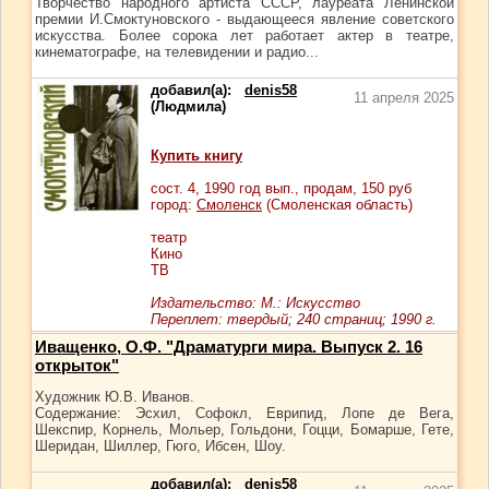
Творчество народного артиста СССР, лауреата Ленинской
премии И.Смоктуновского - выдающееся явление советского
искусства. Более сорока лет работает актер в театре,
кинематографе, на телевидении и радио...
добавил(а):
denis58
11 апреля 2025
(Людмила)
Купить книгу
сост.
4
, 1990 год вып., продам,
150
руб
город:
Смоленск
(Смоленская область)
театр
Кино
ТВ
Издательство: М.: Искусство
Переплет: твердый; 240 страниц; 1990 г.
Иващенко, О.Ф. "Драматурги мира. Выпуск 2. 16
открыток"
Художник Ю.В. Иванов.
Содержание: Эсхил, Софокл, Еврипид, Лопе де Вега,
Шекспир, Корнель, Мольер, Гольдони, Гоцци, Бомарше, Гете,
Шеридан, Шиллер, Гюго, Ибсен, Шоу.
добавил(а):
denis58