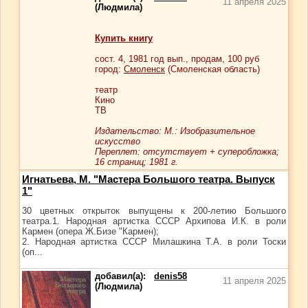
11 апреля 2025
(Людмила)
Купить книгу
сост.
4
, 1981 год вып., продам,
100
руб
город:
Смоленск
(Смоленская область)
театр
Кино
ТВ
Издательство: М.: Изобразительное
искусство
Переплет: отсутствует + суперобложка;
16 страниц; 1981 г.
Игнатьева, М. "Мастера Большого театра. Выпуск
1"
30 цветных открыток выпущены к 200-летию Большого
театра.1. Народная артистка СССР Архипова И.К. в роли
Кармен (опера Ж.Бизе "Кармен);
2. Народная артистка СССР Милашкина Т.А. в роли Тоски
(оп...
добавил(а):
denis58
11 апреля 2025
(Людмила)