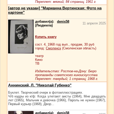
Переплет: мягкий; 84 страниц; 1961 г.
[автор не указан] "Марианна Вертинская: Фото на
картоне"
добавил(а):
denis58
11 апреля 2025
(Людмила)
Купить книгу
сост.
4
, 1968 год вып., продам,
30
руб
город:
Смоленск
(Смоленская область)
театр
Кино
ТВ
Издательство: Ростов-на-Дону: Бюро
пропаганды советского киноискусства
Переплет: твердый; 1 страниц; 1968 г.
Аннинский, Л. "Николай Губенко"
Буклет. Творческий очерк в фотоиллюстрациях.
Ч/б кадры из к/ф: Когда улетают аисты (1964), Мне двадцать
лет (1965), Мальчик и девочка (1966), Пароль не нужен (1967),
Первый курьер (1968), Двор...
добавил(а):
denis58