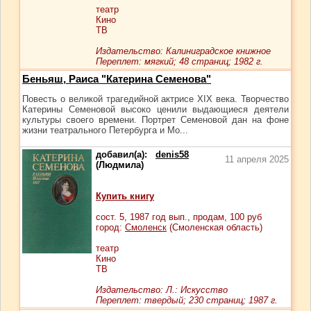
театр
Кино
ТВ
Издательство: Калиниградское книжное
Переплет: мягкий; 48 страниц; 1982 г.
Беньяш, Раиса "Катерина Семенова"
Повесть о великой трагедийной актрисе XIX века. Творчество
Катерины Семеновой высоко ценили выдающиеся деятели
культуры своего времени. Портрет Семеновой дан на фоне
жизни театрального Петербурга и Мо...
добавил(а):
denis58
11 апреля 2025
(Людмила)
Купить книгу
сост.
5
, 1987 год вып., продам,
100
руб
город:
Смоленск
(Смоленская область)
театр
Кино
ТВ
Издательство: Л.: Искусство
Переплет: твердый; 230 страниц; 1987 г.