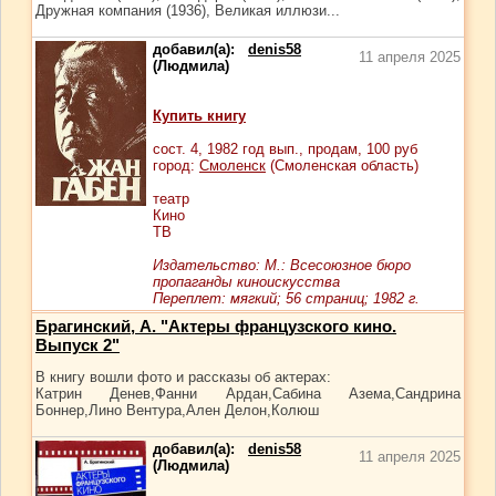
Дружная компания (1936), Великая иллюзи...
добавил(а):
denis58
11 апреля 2025
(Людмила)
Купить книгу
сост.
4
, 1982 год вып., продам,
100
руб
город:
Смоленск
(Смоленская область)
театр
Кино
ТВ
Издательство: М.: Всесоюзное бюро
пропаганды киноискусства
Переплет: мягкий; 56 страниц; 1982 г.
Брагинский, А. "Актеры французского кино.
Выпуск 2"
В книгу вошли фото и рассказы об актерах:
Катрин Денев,Фанни Ардан,Сабина Азема,Сандрина
Боннер,Лино Вентура,Ален Делон,Колюш
добавил(а):
denis58
11 апреля 2025
(Людмила)