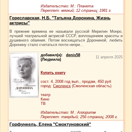
Издательство: М.: Планета
Переплет: мягкий; 12 страниц; 1981 г.
Гореславская, Н.Б. "Татьяна Доронина. Жизнь
актрисы"
В прежние времена ее называли русской Мерилин Монро,
лучшей театральной актрисой СССР, воплощением красоты и
душевного обаяния. Потом восхищаться Дорониной, любить
Доронину стало считаться почти непри...
добавил(а):
denis58
11 апреля 2025
(Людмила)
Купить книгу
сост.
4
, 2008 год вып., продам,
450
руб
город:
Смоленск
(Смоленская область)
театр
Кино
ТВ
Издательство: М.: Алгоритм
Переплет: твердый; 256 страниц; 2008 г.
Горфункель, Елена "Смоктуновский"