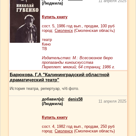
11 апреля 2025
(Людмила)
Купить книгу
сост.
5
, 1986 год вып., продам,
100
руб
город:
Смоленск
(Смоленская область)
театр
Кино
ТВ
Издательство: М.: Всесоюзное бюро
пропаганды киноискусства
Переплет: мягкий; 64 страниц; 1986 г.
Барюкова, Г.А "Калининградский областной
драматический театр"
История театра, репертуар, ч/б фото.
добавил(а):
denis58
11 апреля 2025
(Людмила)
Купить книгу
сост.
4
, 1982 год вып., продам,
250
руб
город:
Смоленск
(Смоленская область)