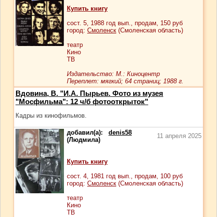
Купить книгу
сост.
5
, 1988 год вып., продам,
150
руб
город:
Смоленск
(Смоленская область)
театр
Кино
ТВ
Издательство: М.: Киноцентр
Переплет: мягкий; 64 страниц; 1988 г.
Вдовина, В. "И.А. Пырьев. Фото из музея
"Мосфильма": 12 ч/б фотооткрыток"
Кадры из кинофильмов.
добавил(а):
denis58
11 апреля 2025
(Людмила)
Купить книгу
сост.
4
, 1981 год вып., продам,
100
руб
город:
Смоленск
(Смоленская область)
театр
Кино
ТВ