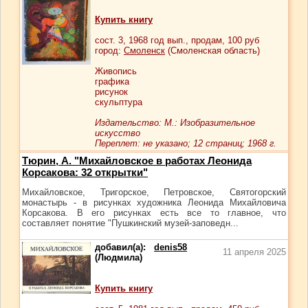
Купить книгу
сост.
3
, 1968 год вып., продам,
100
руб
город:
Смоленск
(Смоленская область)
Живопись
графика
рисунок
скульптура
Издательство: М.: Изобразительное
искусство
Переплет: не указано; 12 страниц; 1968 г.
Тюрин, А. "Михайловское в работах Леонида
Корсакова: 32 открытки"
Михайловское, Тригорское, Петровское, Святогорский
монастырь - в рисунках художника Леонида Михайловича
Корсакова. В его рисунках есть все то главное, что
составляет понятие "Пушкинский музей-заповедн...
добавил(а):
denis58
11 апреля 2025
(Людмила)
Купить книгу