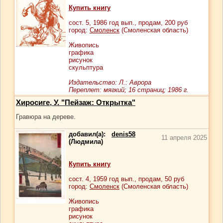
Купить книгу
сост.
5
, 1986 год вып., продам,
200
руб
город:
Смоленск
(Смоленская область)
Живопись
графика
рисунок
скульптура
Издательство: Л.: Аврора
Переплет: мягкий; 16 страниц; 1986 г.
Хиросиге, У. "Пейзаж: Открытка"
Гравюра на дереве.
добавил(а):
denis58
11 апреля 2025
(Людмила)
Купить книгу
сост.
4
, 1959 год вып., продам,
50
руб
город:
Смоленск
(Смоленская область)
Живопись
графика
рисунок