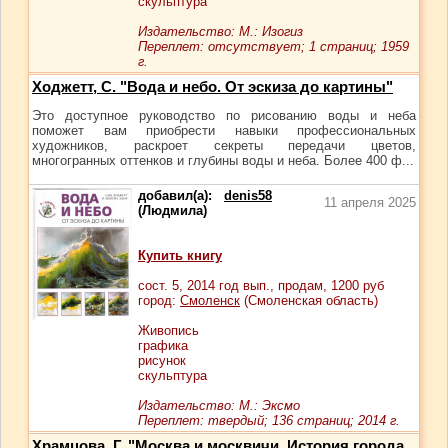
скульптура
Издательство: М.: Изогиз
Переплет: отсутствует; 1 страниц; 1959
г.
Ходжетт, С. "Вода и небо. От эскиза до картины"
Это доступное руководство по рисованию воды и неба
поможет вам приобрести навыки профессиональных
художников, раскроет секреты передачи цветов,
многогранных оттенков и глубины воды и неба. Более 400 ф...
добавил(а):
denis58
11 апреля 2025
(Людмила)
Купить книгу
сост.
5
, 2014 год вып., продам,
1200
руб
город:
Смоленск
(Смоленская область)
Живопись
графика
рисунок
скульптура
Издательство: М.: Эксмо
Переплет: твердый; 136 страниц; 2014 г.
Храмцова, Г. "Москва и москвичи. История города