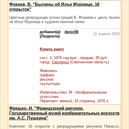
Фокеев, В. "Былины об Илье Муромце. 16
открыток"
Цветные репродукции иллюстраций В. Фокеева к циклу былин
об Илье Муромце в художественной папке.
добавил(а):
denis58
11 апреля 2025
(Людмила)
Купить книгу
сост.
3
, 1976 год вып., продам,
30
руб
город:
Смоленск
(Смоленская область)
Живопись
графика
рисунок
скульптура
Издательство: М.: Изобразительное
искусство
Переплет: мягкий; 16 страниц; 1976 г.
Фрешко, И. "Французский рисунок.
Государственный музей изобразительных искусств
им. А.С. Пушкина"
Комплект 16 открыток с репродукциями рисунков Пикассо,