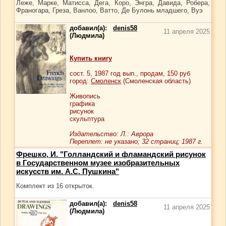
Леже, Марке, Матисса, Дега, Коро, Энгра, Давида, Робера,
Франогара, Греза, Ванлоо, Ватто, Де Булонь младшего, Вуэ
добавил(а):
denis58
11 апреля 2025
(Людмила)
Купить книгу
сост.
5
, 1987 год вып., продам,
150
руб
город:
Смоленск
(Смоленская область)
Живопись
графика
рисунок
скульптура
Издательство: Л.: Аврора
Переплет: не указано; 32 страниц; 1987 г.
Фрешко, И. "Голландский и фламандский рисунок
в Государственном музее изобразительных
искусств им. А.С. Пушкина"
Комплект из 16 открыток.
добавил(а):
denis58
11 апреля 2025
(Людмила)