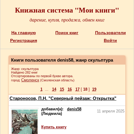
Книжная система "Мои книги"
дарение, купля, продажа, обмен книг
На главную
Поиск книг
Пользователи
Регистрация
Войти
Книги пользователя denis58, жанр скульптура
Жанр: скульптура
Найдено 282 книг
Отсортированы по первой букве автора.
Смоленск
город:
(Смоленская область)
1
...
14
15
16
17
[
18
]
19
Староносов, П.Н. "Северный пейзаж: Открытка"
добавил(а):
denis58
11 апреля 2025
(Людмила)
Купить книгу