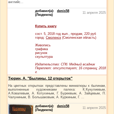
английс...
добавил(а):
denis58
11 апреля 2025
(Людмила)
Купить книгу
сост.
5
, 2018 год вып., продам,
220
руб
город:
Смоленск
(Смоленская область)
Живопись
графика
рисунок
скульптура
Издательство: СПб: Медный всадник
Переплет: отсутствует; 16 страниц; 2018
г.
Тюрин, А. "Былины. 12 открыток"
На цветных открытках представлены миниатюры к былинам,
выполненные художниками палеха: К.Кукулиевым,
А.Ковалевым, А. Котухиным, Г. Буреевым, А. Зайцевым, П.
Чалуниным, В. Большаковым, А. Куркиным, Г. ...
добавил(а):
denis58
11 апреля 2025
(Людмила)