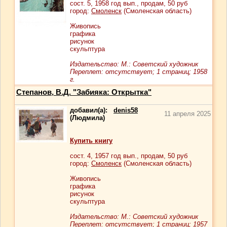
сост.
5
, 1958 год вып., продам,
50
руб
город:
Смоленск
(Смоленская область)
Живопись
графика
рисунок
скульптура
Издательство: М.: Советский художник
Переплет: отсутствует; 1 страниц; 1958
г.
Степанов, В.Д. "Забияка: Открытка"
добавил(а):
denis58
11 апреля 2025
(Людмила)
Купить книгу
сост.
4
, 1957 год вып., продам,
50
руб
город:
Смоленск
(Смоленская область)
Живопись
графика
рисунок
скульптура
Издательство: М.: Советский художник
Переплет: отсутствует; 1 страниц; 1957