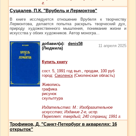
г.
Суздалев, П.К. "Врубель и Лермонтов"
В книге исследуется отношение Врубеля к творчеству
Лермонтова, делается попытка раскрыть творческий дух,
природу художественного мышления, понимание жизни и
искусства у обоих художников. Автор моногра...
добавил(а):
denis58
11 апреля 2025
(Людмила)
Купить книгу
сост.
5
, 1991 год вып., продам,
100
руб
город:
Смоленск
(Смоленская область)
Живопись
графика
рисунок
скульптура
Издательство: М.: Изобразительное
искусство; Издание 2-е, испр.
Переплет: твердый; 240 страниц; 1991 г.
Трофимов, Д. "Санкт-Петербург в акварелях: 16
открыток"