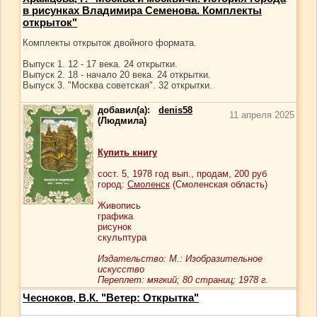
в рисунках Владимира Семенова. Комплекты
открыток"
Комплекты открыток двойного формата.
Выпуск 1. 12 - 17 века. 24 открытки.
Выпуск 2. 18 - начало 20 века. 24 открытки.
Выпуск 3. "Москва советская". 32 открытки.
добавил(а):
denis58
11 апреля 2025
(Людмила)
Купить книгу
сост.
5
, 1978 год вып., продам,
200
руб
город:
Смоленск
(Смоленская область)
Живопись
графика
рисунок
скульптура
Издательство: М.: Изобразительное
искусство
Переплет: мягкий; 80 страниц; 1978 г.
Чесноков, В.К. "Ветер: Открытка"