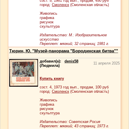
сост.
5
, 1981 год вып., продам,
450
руб
город:
Смоленск
(Смоленская область)
Живопись
графика
рисунок
скульптура
Издательство: М.: Изобразительное
искусство
Переплет: мягкий; 32 страниц; 1981 г.
Тюрин, Ю. "Музей-панорама "Бородинская битва""
добавил(а):
denis58
11 апреля 2025
(Людмила)
Купить книгу
сост.
4
, 1973 год вып., продам,
100
руб
город:
Смоленск
(Смоленская область)
Живопись
графика
рисунок
скульптура
Издательство: Советская Росия
Переплет: мягкий; 43 страниц; 1973 г.