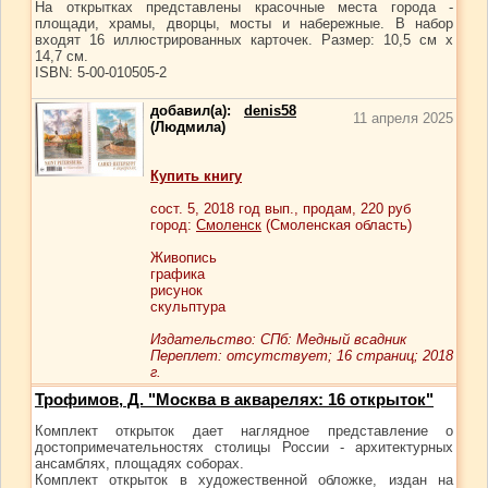
На открытках представлены красочные места города -
площади, храмы, дворцы, мосты и набережные. В набор
входят 16 иллюстрированных карточек. Размер: 10,5 см x
14,7 см.
ISBN: 5-00-010505-2
добавил(а):
denis58
11 апреля 2025
(Людмила)
Купить книгу
сост.
5
, 2018 год вып., продам,
220
руб
город:
Смоленск
(Смоленская область)
Живопись
графика
рисунок
скульптура
Издательство: СПб: Медный всадник
Переплет: отсутствует; 16 страниц; 2018
г.
Трофимов, Д. "Москва в акварелях: 16 открыток"
Комплект открыток дает наглядное представление о
достопримечательностях столицы России - архитектурных
ансамблях, площадях соборах.
Комплект открыток в художественной обложке, издан на