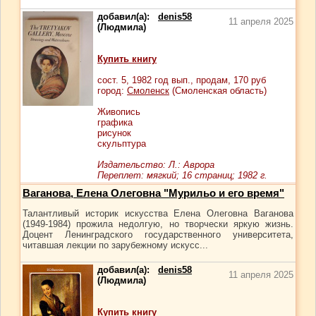
добавил(а):
denis58
11 апреля 2025
(Людмила)
Купить книгу
сост.
5
, 1982 год вып., продам,
170
руб
город:
Смоленск
(Смоленская область)
Живопись
графика
рисунок
скульптура
Издательство: Л.: Аврора
Переплет: мягкий; 16 страниц; 1982 г.
Ваганова, Елена Олеговна "Мурильо и его время"
Талантливый историк искусства Елена Олеговна Ваганова
(1949-1984) прожила недолгую, но творчески яркую жизнь.
Доцент Ленинградского государственного университета,
читавшая лекции по зарубежному искусс...
добавил(а):
denis58
11 апреля 2025
(Людмила)
Купить книгу