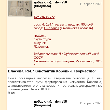
добавил(а):
denis58
11 апреля 2025
(Людмила)
Купить книгу
сост.
4
, 1947 год вып., продам,
900
руб
город:
Смоленск
(Смоленская область)
графика
скульптура
рисунок
Живопись
Издательство: Л.: Художественный Фонд
СССР
Переплет: отсутствует; 27 страниц; 1947
г.
Власова, Р.И. "Константин Коровин. Творчество"
Книга посвящена вопросам творчества живописца. В ней
прослеживаются пути формирования искусства Коровина,
анализируются его станковые и театрально-декорационные
произведения. Тираж 10 000
В ал...
добавил(а):
denis58
11 апреля 2025
(Людмила)