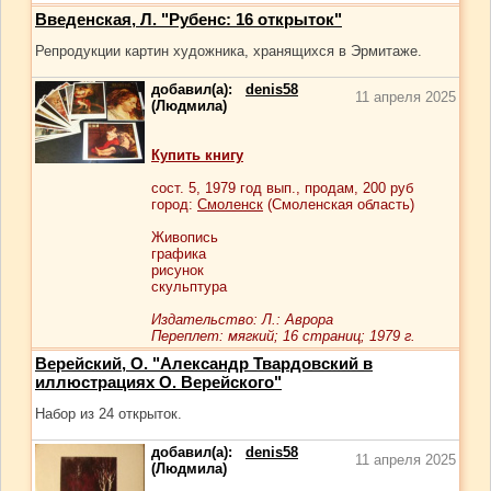
Введенская, Л. "Рубенс: 16 открыток"
Репродукции картин художника, хранящихся в Эрмитаже.
добавил(а):
denis58
11 апреля 2025
(Людмила)
Купить книгу
сост.
5
, 1979 год вып., продам,
200
руб
город:
Смоленск
(Смоленская область)
Живопись
графика
рисунок
скульптура
Издательство: Л.: Аврора
Переплет: мягкий; 16 страниц; 1979 г.
Верейский, О. "Александр Твардовский в
иллюстрациях О. Верейского"
Набор из 24 открыток.
добавил(а):
denis58
11 апреля 2025
(Людмила)