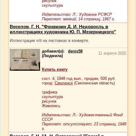
рисунок
скульптура
Издательство: Л.: Художник РСФСР
Переплет: мягкий; 14 страниц; 1967 г.
Веселов, Г. Н. "Фонвизин Д. И. Недоросль в
иллюстрациях художника Ю. П. Мезерницкого"
Иллюстрации ч/б на листовках в конверте.
добавил(а):
denis58
11 апреля 2025
(Людмила)
Купить книгу
сост.
4
, 1948 год вып., продам,
500
руб
город:
Смоленск
(Смоленская область)
графика
скульптура
рисунок
Живопись
Издательство: Л.: Художественный Фонд
СССР
Переплет: отсутствует; 23 страниц; 1948
г.