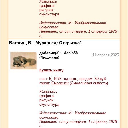
Живопись
графика
рисунок
скульптура
Издательство: М.: Изобразительное
искусство
Переплет: отсутствует; 1 страниц; 1978
г.
Ватагин, В. "Муравьед: Открытка"
добавил(а):
denis58
11 апреля 2025
(Людмила)
Купить книгу
сост.
5
, 1978 год вып., продам,
50
руб
город:
Смоленск
(Смоленская область)
Живопись
графика
рисунок
скульптура
Издательство: М.: Изобразительное
искусство
Переплет: отсутствует; 1 страниц; 1978
г.