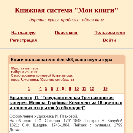
Книжная система "Мои книги"
дарение, купля, продажа, обмен книг
На главную
Поиск книг
Пользователи
Регистрация
Войти
Книги пользователя denis58, жанр скульптура
Жанр: скульптура
Найдено 282 книг
Отсортированы по первой букве автора.
Смоленск
город:
(Смоленская область)
1
...
4
5
6
7
[
8
]
9
10
11
12
...
19
Брыленко, Л. "Государственная Третьяковская
галерея. Москва. Графика: Комплект из 16 цветных
и тоновых открыток (в обкладке)"
Оформление художника И. Птаховой.
На обложке: П.Ф. Соколов. 1791-1848. Портрет Н. Кочубей.
1821; С.Ф. Щедрин. 1745-1804. Пейзаж с руинами. 1799.
Деталь.