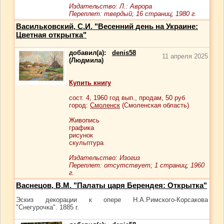
Издательство: Л.: Аврора
Переплет: твердый; 16 страниц; 1980 г.
Васильковский, С.И. "Весенний день на Украине:
Цветная открытка"
добавил(а):
denis58
11 апреля 2025
(Людмила)
Купить книгу
сост.
4
, 1960 год вып., продам,
50
руб
город:
Смоленск
(Смоленская область)
Живопись
графика
рисунок
скульптура
Издательство: Изогиз
Переплет: отсутствует; 1 страниц; 1960
г.
Васнецов, В.М. "Палаты царя Берендея: Открытка"
Эскиз декорации к опере Н.А.Римского-Корсакова
"Снегурочка". 1885 г.