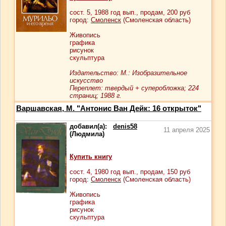
сост.
5
, 1988 год вып., продам,
200
руб
город:
Смоленск
(Смоленская область)
Живопись
графика
рисунок
скульптура
Издательство: М.: Изобразительное
искусство
Переплет: твердый + суперобложка; 224
страниц; 1988 г.
Варшавская, М. "Антонис Ван Дейк: 16 открыток"
добавил(а):
denis58
11 апреля 2025
(Людмила)
Купить книгу
сост.
4
, 1980 год вып., продам,
150
руб
город:
Смоленск
(Смоленская область)
Живопись
графика
рисунок
скульптура