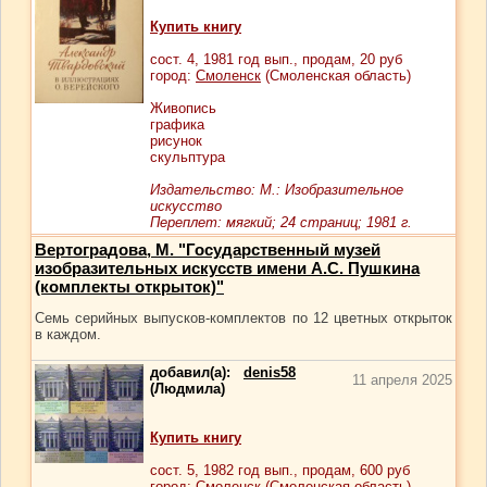
Купить книгу
сост.
4
, 1981 год вып., продам,
20
руб
город:
Смоленск
(Смоленская область)
Живопись
графика
рисунок
скульптура
Издательство: М.: Изобразительное
искусство
Переплет: мягкий; 24 страниц; 1981 г.
Вертоградова, М. "Государственный музей
изобразительных искусств имени А.С. Пушкина
(комплекты открыток)"
Семь серийных выпусков-комплектов по 12 цветных открыток
в каждом.
добавил(а):
denis58
11 апреля 2025
(Людмила)
Купить книгу
сост.
5
, 1982 год вып., продам,
600
руб
город:
Смоленск
(Смоленская область)