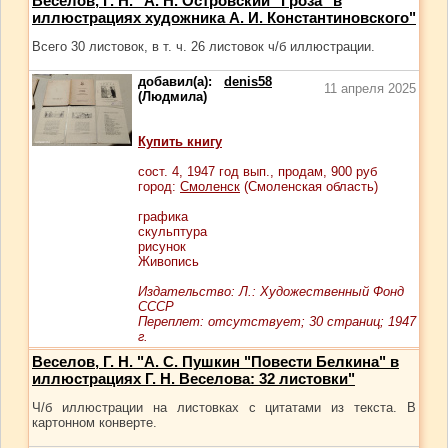
Веселов, Г. Н. "А. Н. Островский "Гроза" в
иллюстрациях художника А. И. Константиновского"
Всего 30 листовок, в т. ч. 26 листовок ч/б иллюстрации.
добавил(а):
denis58
11 апреля 2025
(Людмила)
Купить книгу
сост.
4
, 1947 год вып., продам,
900
руб
город:
Смоленск
(Смоленская область)
графика
скульптура
рисунок
Живопись
Издательство: Л.: Художественный Фонд
СССР
Переплет: отсутствует; 30 страниц; 1947
г.
Веселов, Г. Н. "А. С. Пушкин "Повести Белкина" в
иллюстрациях Г. Н. Веселова: 32 листовки"
Ч/б иллюстрации на листовках с цитатами из текста. В
картонном конверте.