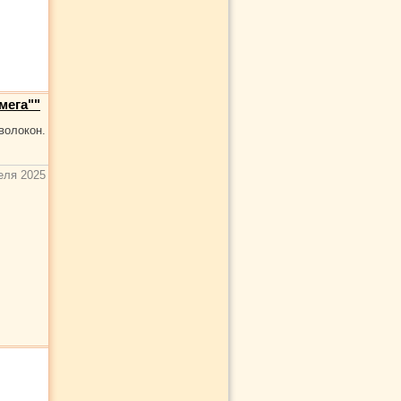
мега""
олокон.
еля 2025