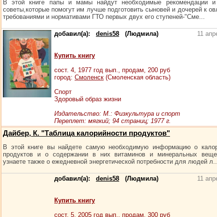
В этой книге папы и мамы найдут необходимые рекомендации и
советы,которые помогут им лучше подготовить сыновей и дочерей к о
требованиями и нормативами ГТО первых двух его ступеней-"Сме...
добавил(а):
denis58
(Людмила)
11 апр
Купить книгу
сост.
4
, 1977 год вып., продам,
200
руб
город:
Смоленск
(Смоленская область)
Спорт
Здоровый образ жизни
Издательство: М.: Физкультура и спорт
Переплет: мягкий; 94 страниц; 1977 г.
Дайбер, К. "Таблица калорийности продуктов"
В этой книге вы найдете самую необходимую информацию о калор
продуктов и о содержании в них витаминов и минеральных веще
узнаете также о ежедневной энергетической потребности для людей л..
добавил(а):
denis58
(Людмила)
11 апр
Купить книгу
сост.
5
, 2005 год вып., продам,
300
руб