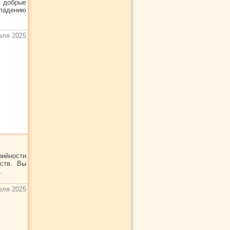
 добрые
владению
еля 2025
ийности
ств. Вы
.
еля 2025