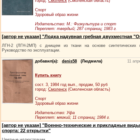
город:
Смоленск
(Смоленская область)
Спорт
Здоровый образ жизни
Издательство: М.: Физкультура и спорт
Переплет: твердый; 287 страниц; 1983 г.
[автор не указан] "Лодка надувная гребная двухместная "О
ЛГН-2 (ЛГН-2МП) с днищем из ткани на основе синтетических в
Руководство по эксплуатации.
добавил(а):
denis58
(Людмила)
11 апр
Купить книгу
сост.
3
, 1984 год вып., продам,
50
руб
город:
Смоленск
(Смоленская область)
Спорт
Здоровый образ жизни
Издательство: Уфа
Переплет: мягкий; 11 страниц; 1984 г.
[автор не указан] "Военно-технические и прикладные виды
спорта: 22 открытки"
Цветные иллюстрации.