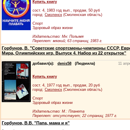
Купить книгу
сост.
4
, 1983 год вып., продам,
50
руб
город:
Смоленск
(Смоленская область)
Спорт
Здоровый образ жизни
Издательство: Мн: Полымя
Переплет: мягкий; 63 страниц; 1983 г.
Горбунов, В. "Советские спортсмены-чемпионы СССР, Евр
Мира, Олимпийских игр. Выпуск 4. Набор из 22 открыток"
добавил(а):
denis58
(Людмила)
11 апр
Купить книгу
сост.
4
, 1977 год вып., продам,
20
руб
город:
Смоленск
(Смоленская область)
Спорт
Здоровый образ жизни
Издательство: М.: Планета
Переплет: отсутствует; 22 страниц; 1977 г.
Горбунов, В.В. "Папа, мама и я"