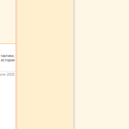
актики,
 истории
еля 2025