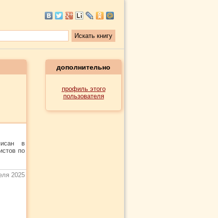
дополнительно
профиль этого
пользователя
писан в
истов по
еля 2025