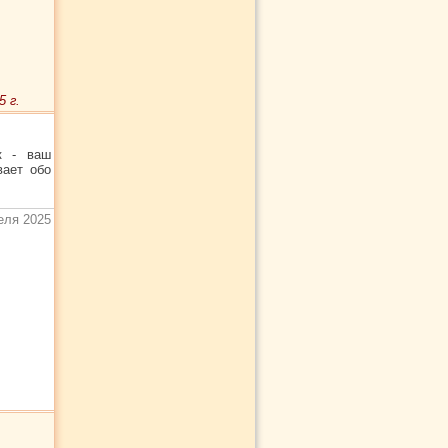
 г.
к - ваш
вает обо
еля 2025