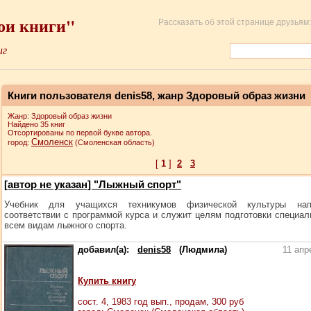
ои книги"
Рассказать об этой странице друзьям:
иг
Книги пользователя denis58, жанр Здоровый образ жизни
Жанр: Здоровый образ жизни
Найдено 35 книг
Отсортированы по первой букве автора.
Смоленск
город:
(Смоленская область)
[
1
]
2
3
[автор не указан] "Лыжный спорт"
Учебник для учащихся техникумов физической культуры на
соответствии с программой курса и служит целям подготовки специал
всем видам лыжного спорта.
добавил(а):
denis58
(Людмила)
11 апр
Купить книгу
сост.
4
, 1983 год вып., продам,
300
руб