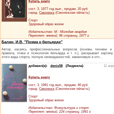
Купить книгу
сост.
3
, 1977 год вып., продам,
20
руб
город:
Смоленск
(Смоленская область)
Спорт
Здоровый образ жизни
Издательство: М.: Молодая гвардия
Переплет: мягкий; 96 страниц; 1977 г.
Балин, И.В. "Поэма о бильярде"
Автор, касаясь профессиональных вопросов (основы техники и т
правила, этика и психология бильярда и т. п.), раскрывает картину
этого вида спорта, полную неожиданностей, заманчивую и отч...
добавил(а):
denis58
(Людмила)
11 апр
Купить книгу
сост.
3
, 1991 год вып., продам,
40
руб
город:
Смоленск
(Смоленская область)
Спорт
Здоровый образ жизни
Издательство: Физкультура и спорт
Переплет: мягкий; 224 страниц; 1991 г.