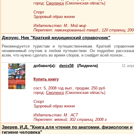
город:
Смоленск
(Смоленская область)
Спорт
Здоровый образ жизни
Издательство: М.: Мой мир
Переплет: ламинированный тверд.; 120 страниц; 2005
Джоунс, Ник "Краткий медицинский справочник"
Рекомендуется туристам и путешественникам. Краткий справочни
незаменимый спутник в любом путешествии. Он подробно рассказы
всем, что нужно сделать во время сборов, и снабдит всей полезн...
добавил(а):
denis58
(Людмила)
11 апр
Купить книгу
сост.
5
, 2008 год вып., продам,
250
руб
город:
Смоленск
(Смоленская область)
Спорт
Здоровый образ жизни
Издательство: М.: АСТ
Переплет: мягкий; 302 страниц; 2008 г.
Зверев, И.Д. "Книга для чтения по анатомии, физиологии и
гигиене человека"