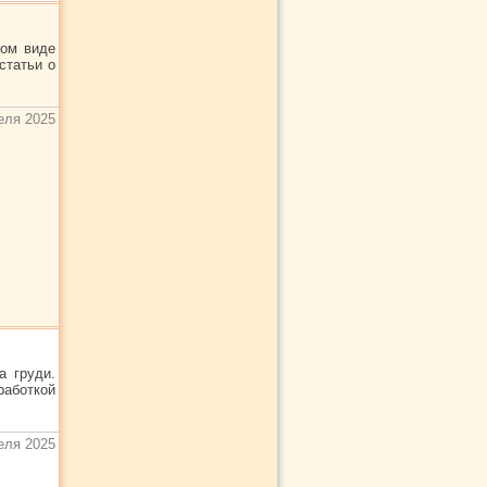
том виде
статьи о
еля 2025
а груди.
аботкой
еля 2025