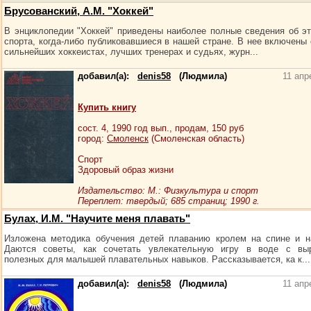
Брусованский, А.М. "Хоккей"
В энциклопедии "Хоккей" приведены наиболее полные сведения об э
спорта, когда-либо публиковавшиеся в нашей стране. В нее включены 
сильнейших хоккеистах, лучших тренерах и судьях, журн...
добавил(а):
denis58
(Людмила)
11 апр
Купить книгу
сост.
4
, 1990 год вып., продам,
150
руб
город:
Смоленск
(Смоленская область)
Спорт
Здоровый образ жизни
Издательство: М.: Физкультура и спорт
Переплет: твердый; 685 страниц; 1990 г.
Булах, И.М. "Научите меня плавать"
Изложена методика обучения детей плаванию кролем на спине и н
Даются советы, как сочетать увлекательную игру в воде с выр
полезных для малышей плавательных навыков. Рассказывается, ка к...
добавил(а):
denis58
(Людмила)
11 апр