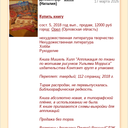
17 марта 2026
(Наталия)
Купить книгу
сост.
5
, 2018 год вып., продам,
12000
руб
город:
Орел
(Орловская область)
нехудожественная литература творчество
Нехудожественная литература
Хобби
Рукоделие
Книга Мишель Хилл "Аппликация по ткани
по мотивам рисунков Уильяма Морриса"
издательства Контэнт групп в упаковке.
Переплет: твердый; 112 страниц; 2018 г.
Тираж распродан, не перевыпускалась.
Библиографическая редкость.
Книга абсолютно новая, в типографской
плёнке, в использовании не была.
К книге прилагаются схемы-выкройки для
аппликаций.
Продажа без торга.
Возможны доставка Почтой России/СДЭК,