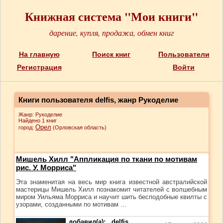
Книжная система "Мои книги"
дарение, купля, продажа, обмен книг
На главную
Поиск книг
Пользователи
Регистрация
Войти
Книги пользователя delfis, жанр Рукоделие
Жанр: Рукоделие
Найдено 1 книг
Орел
город:
(Орловская область)
Мишель Хилл "Аппликация по ткани по мотивам
рис. У. Морриса"
Эта знаменитая на весь мир книга известной австралийской
мастерицы Мишель Хилл познакомит читателей с волшебным
миром Уильяма Морриса и научит шить бесподобные квилты с
узорами, созданными по мотивам ...
добавил(а):
delfis