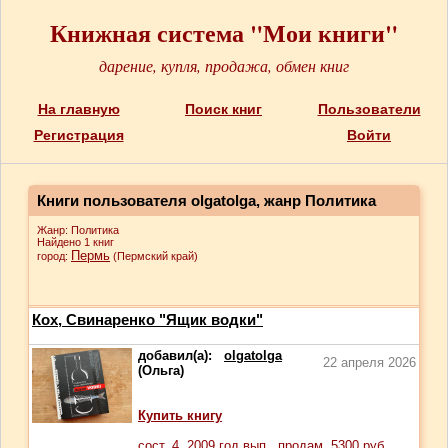
Книжная система "Мои книги"
дарение, купля, продажа, обмен книг
На главную
Поиск книг
Пользователи
Регистрация
Войти
Книги пользователя olgatolga, жанр Политика
Жанр: Политика
Найдено 1 книг
Пермь
город:
(Пермский край)
Кох, Свинаренко "Ящик водки"
добавил(а):
olgatolga
22 апреля 2026
(Ольга)
Купить книгу
сост.
4
, 2009 год вып., продам,
5300
руб