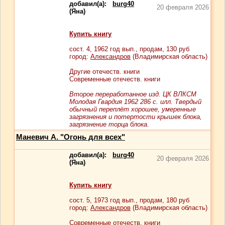
добавил(а):
burg40
20 февраля 2026
(Яна)
Купить книгу
сост.
4
, 1962 год вып., продам,
130
руб
город:
Александров
(Владимирская область)
Другие отечеств. книги
Современные отечеств. книги
Второе переработанное изд. ЦК ВЛКСМ
Молодая Гвардия 1962 286 с. илл. Твердый
обычный переплёт хорошее, умеренные
загрязнения и потертости крышек блока,
загрязнение торца блока.
Маневич А. "Огонь для всех"
добавил(а):
burg40
20 февраля 2026
(Яна)
Купить книгу
сост.
5
, 1973 год вып., продам,
180
руб
город:
Александров
(Владимирская область)
Современные отечеств. книги