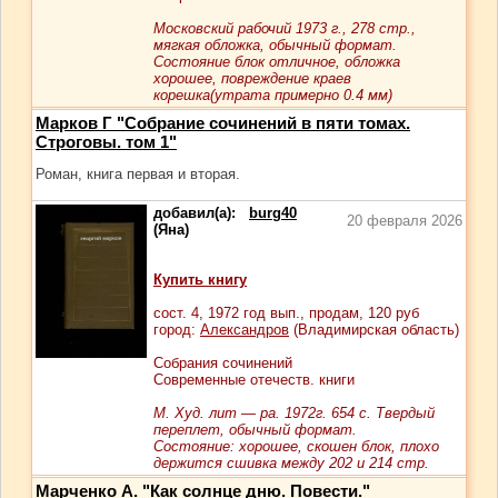
Московский рабочий 1973 г., 278 стр.,
мягкая обложка, обычный формат.
Состояние блок отличное, обложка
хорошее, повреждение краев
корешка(утрата примерно 0.4 мм)
Марков Г "Собрание сочинений в пяти томах.
Строговы. том 1"
Роман, книга первая и вторая.
добавил(а):
burg40
20 февраля 2026
(Яна)
Купить книгу
сост.
4
, 1972 год вып., продам,
120
руб
город:
Александров
(Владимирская область)
Собрания сочинений
Современные отечеств. книги
М. Худ. лит — ра. 1972г. 654 с. Твердый
переплет, обычный формат.
Cостояние: хорошее, скошен блок, плохо
держится сшивка между 202 и 214 стр.
Марченко А. "Как солнце дню. Повести."