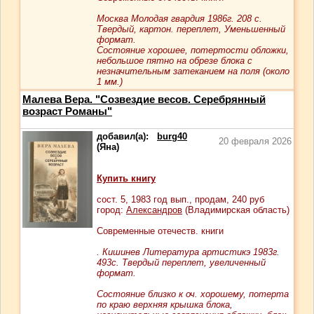
Москва Молодая гвардия 1986г. 208 с.
Твердый, картон. переплет, Уменьшенный
формат.
Состояние хорошее, потертости обложки,
небольшое пятно на обрезе блока с
незначительным затеканием на поля (около
1 мм.)
Малева Вера. "Созвездие весов. Серебрянный
возраст Романы"
добавил(а):
burg40
20 февраля 2026
(Яна)
Купить книгу
сост.
5
, 1983 год вып., продам,
240
руб
город:
Александров
(Владимирская область)
Современные отечеств. книги
. Кишинев Литература артистикэ 1983г.
493с. Твердый переплет, увеличенный
формат.
Состояние близко к оч. хорошему, потерта
по краю верхняя крышка блока,