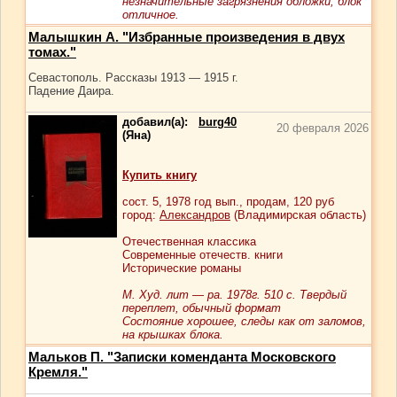
незначительные загрязнения обложки, блок
отличное.
Малышкин А. "Избранные произведения в двух
томах."
Севастополь. Рассказы 1913 — 1915 г.
Падение Даира.
добавил(а):
burg40
20 февраля 2026
(Яна)
Купить книгу
сост.
5
, 1978 год вып., продам,
120
руб
город:
Александров
(Владимирская область)
Отечественная классика
Современные отечеств. книги
Исторические романы
М. Худ. лит — ра. 1978г. 510 с. Твердый
переплет, обычный формат
Состояние хорошее, следы как от заломов,
на крышках блока.
Мальков П. "Записки коменданта Московского
Кремля."