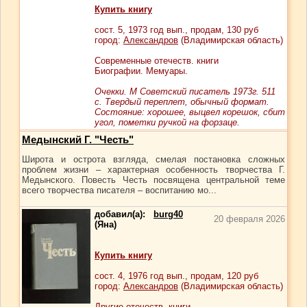
Купить книгу
сост.
5
, 1973 год вып., продам,
130
руб
город:
Александров
(Владимирская область)
Современные отечеств. книги
Биографии. Мемуары.
Очекки. М Советский писатель 1973г. 511
с. Твердый переплет, обычный формат.
Cостояние: хорошее, выцвел корешок, сбит
угол, пометки ручкой на форзаце.
Медынский Г. "Честь"
Широта и острота взгляда, смелая постановка сложных
проблем жизни – характерная особенность творчества Г.
Медынского. Повесть Честь посвящена центральной теме
всего творчества писателя – воспитанию мо...
добавил(а):
burg40
20 февраля 2026
(Яна)
Купить книгу
сост.
4
, 1976 год вып., продам,
120
руб
город:
Александров
(Владимирская область)
Другие отечеств. книги