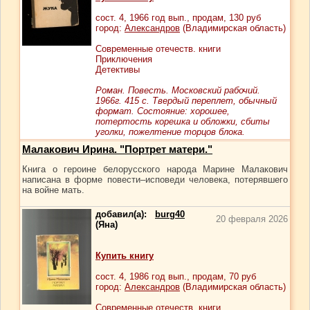
сост.
4
, 1966 год вып., продам,
130
руб
город:
Александров
(Владимирская область)
Современные отечеств. книги
Приключения
Детективы
Роман. Повесть. Московский рабочий.
1966г. 415 с. Твердый переплет, обычный
формат. Cостояние: хорошее,
потертость корешка и обложки, сбиты
уголки, пожелтение торцов блока.
Малакович Ирина. "Портрет матери."
Книга о героине белорусского народа Марине Малакович
написана в форме повести–исповеди человека, потерявшего
на войне мать.
добавил(а):
burg40
20 февраля 2026
(Яна)
Купить книгу
сост.
4
, 1986 год вып., продам,
70
руб
город:
Александров
(Владимирская область)
Современные отечеств. книги