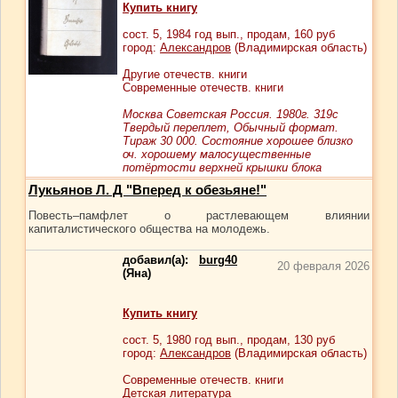
Купить книгу
сост.
5
, 1984 год вып., продам,
160
руб
город:
Александров
(Владимирская область)
Другие отечеств. книги
Современные отечеств. книги
Москва Советская Россия. 1980г. 319с
Твердый переплет, Обычный формат.
Тираж 30 000. Состояние хорошее близко
оч. хорошему малосущественные
потёртости верхней крышки блока
Лукьянов Л. Д "Вперед к обезьяне!"
Повесть–памфлет о растлевающем влиянии
капиталистического общества на молодежь.
добавил(а):
burg40
20 февраля 2026
(Яна)
Купить книгу
сост.
5
, 1980 год вып., продам,
130
руб
город:
Александров
(Владимирская область)
Современные отечеств. книги
Детская литература