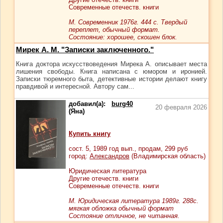
Современные отечеств. книги
М. Современник 1976г. 444 с. Твердый
переплет, обычный формат.
Cостояние: хорошее, скошен блок.
Мирек А. М. "Записки заключенного."
Книга доктора искусствоведения Мирека А. описывает места
лишения свободы. Книга написана с юмором и иронией.
Записки тюремного быта, детективные истории делают книгу
правдивой и интересной. Автору сам...
добавил(а):
burg40
20 февраля 2026
(Яна)
Купить книгу
сост.
5
, 1989 год вып., продам,
299
руб
город:
Александров
(Владимирская область)
Юридическая литература
Другие отечеств. книги
Современные отечеств. книги
М. Юридическая литература 1989г. 288с.
мягкая обложка обычный формат
Состояние отличное, не читанная.