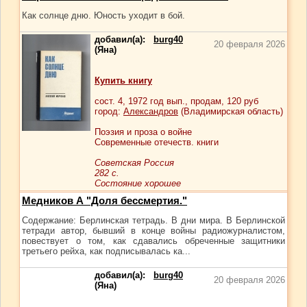
Как солнце дню. Юность уходит в бой.
добавил(а):
burg40
20 февраля 2026
(Яна)
Купить книгу
сост.
4
, 1972 год вып., продам,
120
руб
город:
Александров
(Владимирская область)
Поэзия и проза о войне
Современные отечеств. книги
Советская Россия
282 с.
Состояние хорошее
Медников А "Доля бессмертия."
Содержание: Берлинская тетрадь. В дни мира. В Берлинской
тетради автор, бывший в конце войны радиожурналистом,
повествует о том, как сдавались обреченные защитники
третьего рейха, как подписывалась ка...
добавил(а):
burg40
20 февраля 2026
(Яна)