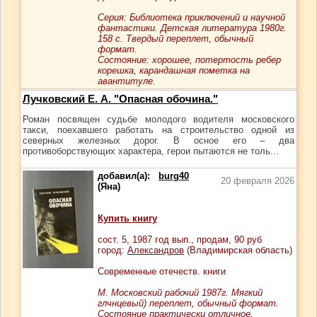
Серия: Библиотека приключений и научной
фантастики. Детская литература 1980г.
158 с. Твердый переплет, обычный
формат.
Cостояние: хорошее, потертость ребер
корешка, карандашная пометка на
авантитуле.
Лучковский Е. А. "Опасная обочина."
Роман посвящен судьбе молодого водителя московского
такси, поехавшего работать на строительство одной из
северных железных дорог. В осное его – два
противоборствующих характера, герои пытаются не толь...
добавил(а):
burg40
20 февраля 2026
(Яна)
Купить книгу
сост.
5
, 1987 год вып., продам,
90
руб
город:
Александров
(Владимирская область)
Современные отечеств. книги
М. Московский рабочий 1987г. Мягкий
глчнцевый) переплет, обычный формат.
Состояние практически отличное.