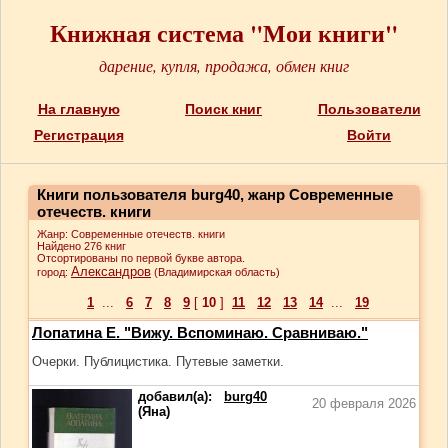
Книжная система "Мои книги"
дарение, купля, продажа, обмен книг
На главную
Поиск книг
Пользователи
Регистрация
Войти
Книги пользователя burg40, жанр Современные
отечеств. книги
Жанр: Современные отечеств. книги
Найдено 276 книг
Отсортированы по первой букве автора.
Александров
город:
(Владимирская область)
1
...
6
7
8
9
[
10
]
11
12
13
14
...
19
Лопатина Е. "Вижу. Вспоминаю. Сравниваю."
Очерки. Публицистика. Путевые заметки.
добавил(а):
burg40
20 февраля 2026
(Яна)