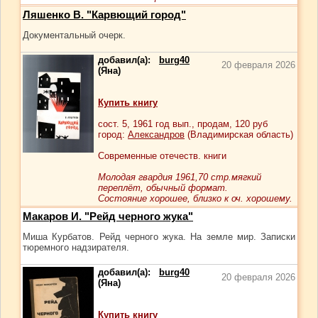
Ляшенко В. "Карвющий город"
Документальный очерк.
добавил(а):
burg40
20 февраля 2026
(Яна)
Купить книгу
сост.
5
, 1961 год вып., продам,
120
руб
город:
Александров
(Владимирская область)
Современные отечеств. книги
Молодая гвардия 1961,70 стр.мягкий
переплёт, обычный формат.
Состояние хорошее, близко к оч. хорошему.
Макаров И. "Рейд черного жука"
Миша Курбатов. Рейд черного жука. На земле мир. Записки
тюремного надзирателя.
добавил(а):
burg40
20 февраля 2026
(Яна)
Купить книгу