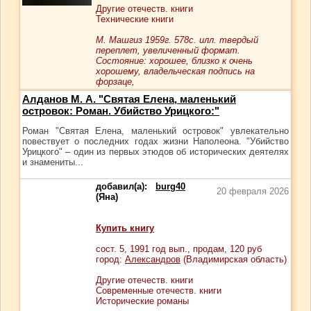
Другие отечеств. книги
Технические книги
М. Машгиз 1959г. 578с. илл. твердый
переплет, увеличенный формат.
Cостояние: хорошее, близко к очень
хорошему, владельческая подпись на
форзаце,
Алданов М. А. "Святая Елена, маленький
островок: Роман. Убийство Урицкого:"
Роман "Святая Елена, маленький островок" увлекательно
повествует о последних годах жизни Наполеона. "Убийство
Урицкого" – один из первых этюдов об исторических деятелях
и знамениты...
добавил(а):
burg40
20 февраля 2026
(Яна)
Купить книгу
сост.
5
, 1991 год вып., продам,
120
руб
город:
Александров
(Владимирская область)
Другие отечеств. книги
Современные отечеств. книги
Исторические романы