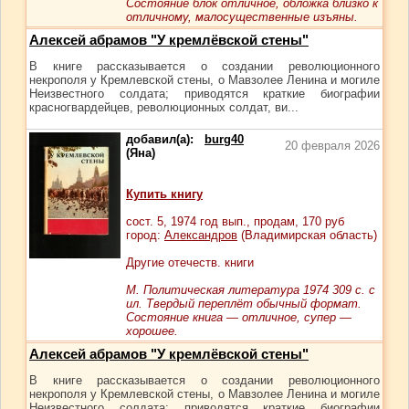
Состояние блок отличное, обложка близко к
отличному, малосущественные изъяны.
Алексей абрамов "У кремлёвской стены"
В книге рассказывается о создании революционного
некрополя у Кремлевской стены, о Мавзолее Ленина и могиле
Неизвестного солдата; приводятся краткие биографии
красногвардейцев, революционных солдат, ви...
добавил(а):
burg40
20 февраля 2026
(Яна)
Купить книгу
сост.
5
, 1974 год вып., продам,
170
руб
город:
Александров
(Владимирская область)
Другие отечеств. книги
М. Политическая литература 1974 309 с. с
ил. Твердый переплёт обычный формат.
Состояние книга — отличное, супер —
хорошее.
Алексей абрамов "У кремлёвской стены"
В книге рассказывается о создании революционного
некрополя у Кремлевской стены, о Мавзолее Ленина и могиле
Неизвестного солдата; приводятся краткие биографии