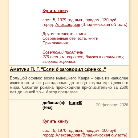
Купить книгу
сост.
5
, 1979 год вып., продам,
130
руб
город:
Александров
(Владимирская область)
Другие отечеств. книги
Современные отечеств. книги
Приключения
Советский писатель
279 стр. оч. хорошее, близко к отличному,
выгорел корешок.
Аматуни П. Г. "Если б заговорил сфинкс.."
Большой сфинкс возле нынешнего Каира – одна из наиболее
известных и не разгаданных до конца скульптур Древнего
мира. События романа происходили приблизительно за 2500
лет до нашей эры. Автор предлагае...
добавил(а):
burg40
20 февраля 2026
(Яна)
Купить книгу
сост.
5
, 1970 год вып., продам,
100
руб
город:
Александров
(Владимирская область)