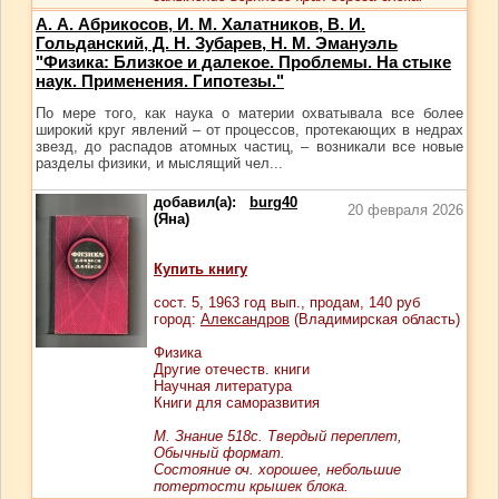
А. А. Абрикосов, И. М. Халатников, В. И.
Гольданский, Д. Н. Зубарев, Н. М. Эмануэль
"Физика: Близкое и далекое. Проблемы. На стыке
наук. Применения. Гипотезы."
По мере того, как наука о материи охватывала все более
широкий круг явлений – от процессов, протекающих в недрах
звезд, до распадов атомных частиц, – возникали все новые
разделы физики, и мыслящий чел...
добавил(а):
burg40
20 февраля 2026
(Яна)
Купить книгу
сост.
5
, 1963 год вып., продам,
140
руб
город:
Александров
(Владимирская область)
Физика
Другие отечеств. книги
Научная литература
Книги для саморазвития
М. Знание 518с. Твердый переплет,
Обычный формат.
Состояние оч. хорошее, небольшие
потертости крышек блока.