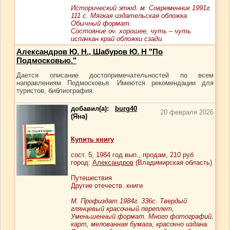
Исторический этюд. м. Современник 1991г.
111 с. Мягкая издательская обложка
Обычный формат.
Состояние оч. хорошее, чуть – чуть
испачкан край обложки сзади.
Александров Ю. Н., Шабуров Ю. Н "По
Подмосковью."
Дается описание достопримечательностей по всем
направлениям Подмосковья. Имеются рекомендации для
туристов, библиография.
добавил(а):
burg40
20 февраля 2026
(Яна)
Купить книгу
сост.
5
, 1984 год вып., продам,
210
руб
город:
Александров
(Владимирская область)
Путешествия
Другие отечеств. книги
М. Профиздат 1984г. 336с. Твердый
глянцевый красочный переплет,
Уменьшенный формат. Много фотографий,
карт, мелованная бумага, красочно издана.