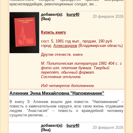
красногвардейцев, революционных солдат, ви...
добавил(а):
burg40
20 февраля 2026
(Яна)
Купить книгу
сост.
5
, 1981 год вып., продам,
190
руб
город:
Александров
(Владимирская область)
Другие отечеств. книги
М. Политическая литература 1981 404 с. с
фото илл. плотная бумага. Твердый
переплёт, обычный формат.
Состояние отличное.
Изд четвертое дополненное.
Аленник Энна Михайловна "Напоминание"
В книгу Э. Аленник вошли две повести. "Напоминание" –
повесть о замечательном хирурге, всю свою жизнь отдавшем
людям. "Анастасия" – повесть о враждебной человеку
сущности религии, ...
добавил(а):
burg40
20 февраля 2026
(Яна)