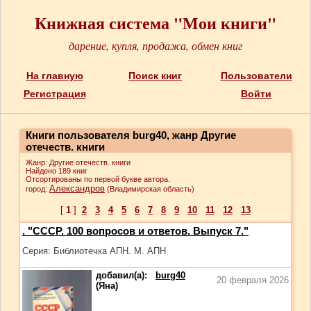
Книжная система "Мои книги"
дарение, купля, продажа, обмен книг
На главную
Поиск книг
Пользователи
Регистрация
Войти
Книги пользователя burg40, жанр Другие
отечеств. книги
Жанр: Другие отечеств. книги
Найдено 189 книг
Отсортированы по первой букве автора.
Александров
город:
(Владимирская область)
[
1
]
2
3
4
5
6
7
8
9
10
11
12
13
. "СССР. 100 вопросов и ответов. Выпуск 7."
Серия: Библиотечка АПН. М. АПН
добавил(а):
burg40
20 февраля 2026
(Яна)