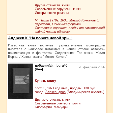
Другие отечеств. книги
Современные зарубежн. книги
Исторические романы
М. Наука 1970г. 160с. Мягкий (бумажный)
переплет, Обычный формат.
Состояние хорошее, следы от замятостей
задней части обложки.
Андреев К "На пороге новой эры."
Известная книга включает увлекательные монографии
писателя о наиболее читаемых в нашей стране авторах–
приключенцах и фантастах Содержание: Три жизни Жюля
Верна. / Хозяин замка "Монте–Кристо"...
добавил(а):
burg40
20 февраля 2026
(Яна)
Купить книгу
сост.
5
, 1971 год вып., продам,
130
руб
город:
Александров
(Владимирская область)
Другие отечеств. книги
Современные отечеств. книги
Биографии. Мемуары.