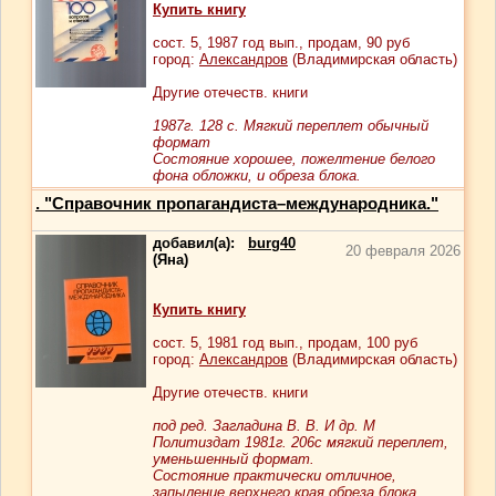
Купить книгу
сост.
5
, 1987 год вып., продам,
90
руб
город:
Александров
(Владимирская область)
Другие отечеств. книги
1987г. 128 с. Мягкий переплет обычный
формат
Состояние хорошее, пожелтение белого
фона обложки, и обреза блока.
. "Справочник пропагандиста–международника."
добавил(а):
burg40
20 февраля 2026
(Яна)
Купить книгу
сост.
5
, 1981 год вып., продам,
100
руб
город:
Александров
(Владимирская область)
Другие отечеств. книги
под ред. Загладина В. В. И др. М
Политиздат 1981г. 206с мягкий переплет,
уменьшенный формат.
Состояние практически отличное,
запыление верхнего края обреза блока.