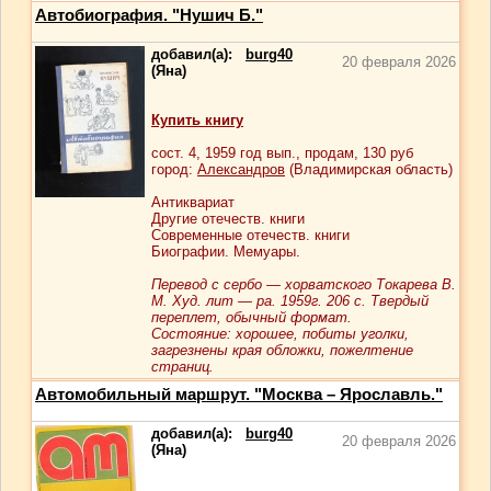
Автобиография. "Нушич Б."
добавил(а):
burg40
20 февраля 2026
(Яна)
Купить книгу
сост.
4
, 1959 год вып., продам,
130
руб
город:
Александров
(Владимирская область)
Антиквариат
Другие отечеств. книги
Современные отечеств. книги
Биографии. Мемуары.
Перевод с сербо — хорватского Токарева В.
М. Худ. лит — ра. 1959г. 206 с. Твердый
переплет, обычный формат.
Cостояние: хорошее, побиты уголки,
загрезнены края обложки, пожелтение
страниц.
Автомобильный маршрут. "Москва – Ярославль."
добавил(а):
burg40
20 февраля 2026
(Яна)