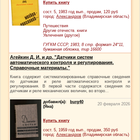
Купить книгу
сост.
5
, 1983 год вып., продам,
120
руб
город:
Александров
(Владимирская область)
Путешествия
Другие отечеств. книги
Увлечения (другое)
ГУГКМ СССР, 1983, 8 стр. формат 24*11,
бумажная обложка, тир 16600
Агейкин Д. И. и др. "Датчики систем
автоматического контроля и регулирования.
Справочные материалы."
Книга содержит систематизированные справочные сведения
по датчикам и реле автоматического контроля и
регулирования. В первой части содержатся сведения по
датчикам и реле механических величин, во второ...
добавил(а):
burg40
20 февраля 2026
(Яна)
Купить книгу
сост.
5
, 1959 год вып., продам,
350
руб
город:
Александров
(Владимирская область)