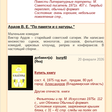
Повести Литературные портреты. М.
Советский писатель 1971г. 407 с. Твердый
переплет, обычный формат
Cостояние: очень хорошее, небольшое
пожелтение стр.,
.
Ардов В. Е. "По памяти и с натуры."
Маленькие комедии
Виктор Ардов – старейший советский сатирик. Им написано
множество сценок, монологов, рассказов, фельетонов,
комедий, цирковых клоунад, реприа и конферансов. В
настоящий сборни...
добавил(а):
burg40
20 февраля 2026
(Яна)
Купить книгу
сост.
4
, 1975 год вып., продам,
80
руб
город:
Александров
(Владимирская область)
Другие отечеств. книги
. Фельетоны и пр. М. Искусство 1975г. 112
с., илл Обложка Обычный формат.
Состояние хорошее, загрязнения крышек
блока, с 31 – 41 стр. следы на полях от